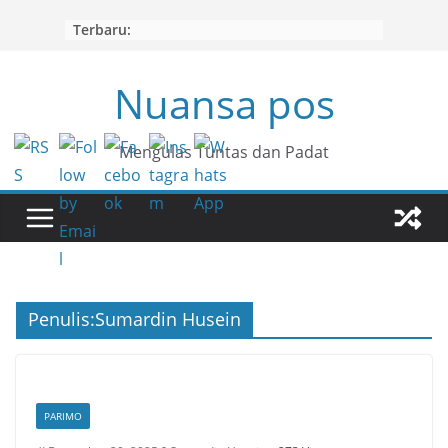
Skip
Terbaru:
to
content
Nuansa pos
Mengulas Tuntas dan Padat
Penulis:
Sumardin Husein
PARIMO