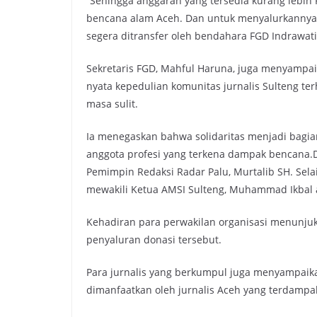
“Sehingga anggaran yang tersedia kurang lebih 
bencana alam Aceh. Dan untuk menyalurkannya k
segera ditransfer oleh bendahara FGD Indrawati
Sekretaris FGD, Mahful Haruna, juga menyamp
nyata kepedulian komunitas jurnalis Sulteng t
masa sulit.
Ia menegaskan bahwa solidaritas menjadi bagian
anggota profesi yang terkena dampak bencana.Da
Pemimpin Redaksi Radar Palu, Murtalib SH. Sela
mewakili Ketua AMSI Sulteng, Muhammad Ikbal al
Kehadiran para perwakilan organisasi menunj
penyaluran donasi tersebut.
Para jurnalis yang berkumpul juga menyampaik
dimanfaatkan oleh jurnalis Aceh yang terdampa