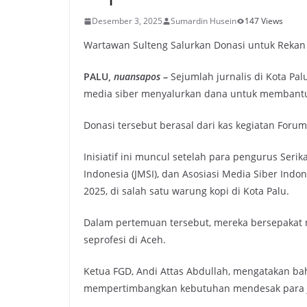
Desember 3, 2025
Sumardin Husein
147 Views
Wartawan Sulteng Salurkan Donasi untuk Rekan
PALU,
nuansapos
–
Sejumlah jurnalis di Kota Pal
media siber menyalurkan dana untuk membantu 
Donasi tersebut berasal dari kas kegiatan Foru
Inisiatif ini muncul setelah para pengurus Serik
Indonesia (JMSI), dan Asosiasi Media Siber Ind
2025, di salah satu warung kopi di Kota Palu.
Dalam pertemuan tersebut, mereka bersepakat
seprofesi di Aceh.
Ketua FGD, Andi Attas Abdullah, mengatakan ba
mempertimbangkan kebutuhan mendesak para ju