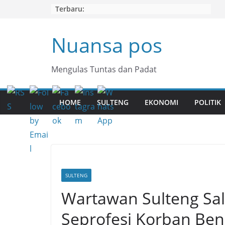
Skip
Terbaru:
to
content
Nuansa pos
Mengulas Tuntas dan Padat
HOME
SULTENG
EKONOMI
POLITIK
SULTENG
Wartawan Sulteng Sa
Seprofesi Korban Be