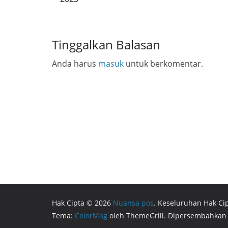
Tinggalkan Balasan
Anda harus
masuk
untuk berkomentar.
Hak Cipta © 2026
Nuansa pos
. Keseluruhan Hak Cip
Tema:
ColorMag
oleh ThemeGrill. Dipersembahkan