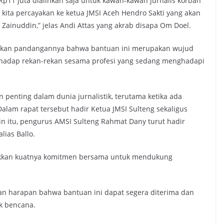
Rp11 juta dialihkan saja untuk kawan-kawan jurnalis korban
ita percayakan ke ketua JMSI Aceh Hendro Sakti yang akan
 Zainuddin,” jelas Andi Attas yang akrab disapa Om Doel.
aikan pandangannya bahwa bantuan ini merupakan wujud
erhadap rekan-rekan sesama profesi yang sedang menghadapi
 penting dalam dunia jurnalistik, terutama ketika ada
lam rapat tersebut hadir Ketua JMSI Sulteng sekaligus
in itu, pengurus AMSI Sulteng Rahmat Dany turut hadir
ias Ballo.
ukkan kuatnya komitmen bersama untuk mendukung
an harapan bahwa bantuan ini dapat segera diterima dan
k bencana.