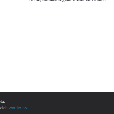
ta.
 oleh
WordPress
.