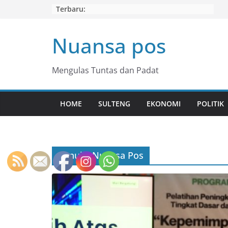
Skip
Terbaru:
to
content
Nuansa pos
Mengulas Tuntas dan Padat
HOME
SULTENG
EKONOMI
POLITIK
Penulis:
Nuansa Pos