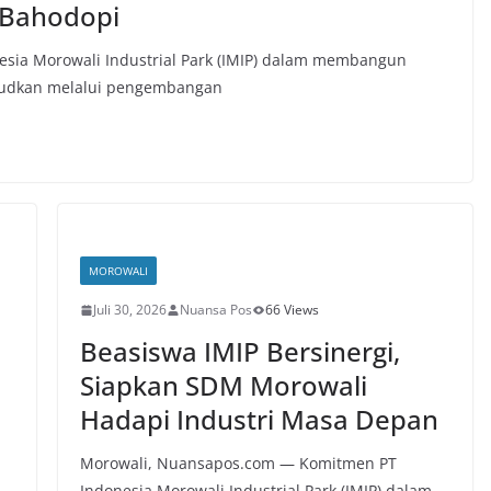
i Bahodopi
sia Morowali Industrial Park (IMIP) dalam membangun
ujudkan melalui pengembangan
MOROWALI
Juli 30, 2026
Nuansa Pos
66 Views
Beasiswa IMIP Bersinergi,
Siapkan SDM Morowali
Hadapi Industri Masa Depan
Morowali, Nuansapos.com — Komitmen PT
n
Indonesia Morowali Industrial Park (IMIP) dalam