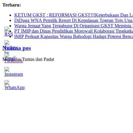
Skip
Terbaru:
to
KETUM GKST : REFORMASI GKST!!!Keterbukaan Dan Lapor
content
DiDuga WNA Pemilik Resort Di Kepulauan Togean Tojo Una 
Warga Jemaat Yang Tergabung Di Organisasi GKST Meminta P
PT IMIP dan Dinas Pendidikan Morowali Kolaborasi Tingkatk
IMIP Perkuat Kapasitas Warga Bahodopi Hadapi Potensi Benc
Nuansa pos
Mengulas Tuntas dan Padat