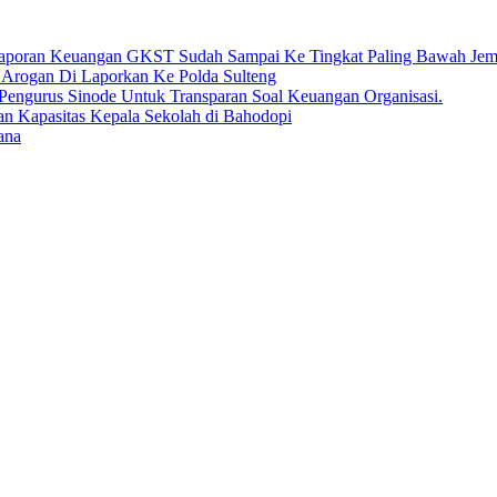
an Keuangan GKST Sudah Sampai Ke Tingkat Paling Bawah Jema
Arogan Di Laporkan Ke Polda Sulteng
engurus Sinode Untuk Transparan Soal Keuangan Organisasi.
an Kapasitas Kepala Sekolah di Bahodopi
ana