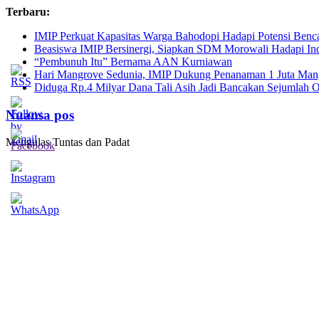
Skip
Terbaru:
to
IMIP Perkuat Kapasitas Warga Bahodopi Hadapi Potensi Benc
content
Beasiswa IMIP Bersinergi, Siapkan SDM Morowali Hadapi In
“Pembunuh Itu” Bernama AAN Kurniawan
Hari Mangrove Sedunia, IMIP Dukung Penanaman 1 Juta Mang
Diduga Rp.4 Milyar Dana Tali Asih Jadi Bancakan Sejumlah
Nuansa pos
Mengulas Tuntas dan Padat