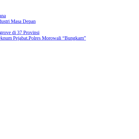
ana
dustri Masa Depan
rove di 37 Provinsi
 Oknum Pejabat.Polres Morowali “Bungkam”