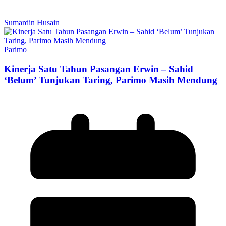
Sumardin Husain
Parimo
Kinerja Satu Tahun Pasangan Erwin – Sahid
‘Belum’ Tunjukan Taring, Parimo Masih Mendung