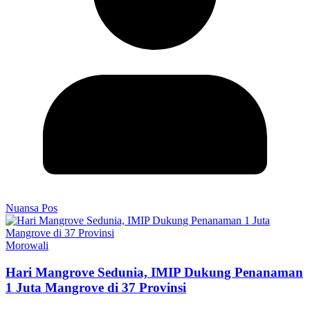
Nuansa Pos
Morowali
Hari Mangrove Sedunia, IMIP Dukung Penanaman
1 Juta Mangrove di 37 Provinsi