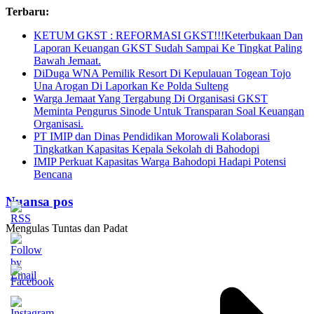
Skip
Terbaru:
to
KETUM GKST : REFORMASI GKST!!!Keterbukaan Dan
content
Laporan Keuangan GKST Sudah Sampai Ke Tingkat Paling
Bawah Jemaat.
DiDuga WNA Pemilik Resort Di Kepulauan Togean Tojo
Una Arogan Di Laporkan Ke Polda Sulteng
Warga Jemaat Yang Tergabung Di Organisasi GKST
Meminta Pengurus Sinode Untuk Transparan Soal Keuangan
Organisasi.
PT IMIP dan Dinas Pendidikan Morowali Kolaborasi
Tingkatkan Kapasitas Kepala Sekolah di Bahodopi
IMIP Perkuat Kapasitas Warga Bahodopi Hadapi Potensi
Bencana
Nuansa pos
Mengulas Tuntas dan Padat