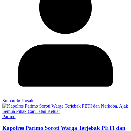
Sumardin Husain
Parimo
Kapolres Parimo Soroti Warga Terjebak PETI dan