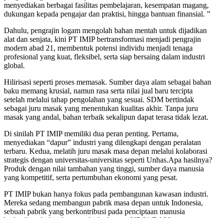
menyediakan berbagai fasilitas pembelajaran, kesempatan magang,
dukungan kepada pengajar dan praktisi, hingga bantuan finansial. ”
Dahulu, pengrajin logam mengolah bahan mentah untuk dijadikan
alat dan senjata, kini PT IMIP bertransformasi menjadi pengrajin
modern abad 21, membentuk potensi individu menjadi tenaga
profesional yang kuat, fleksibel, serta siap bersaing dalam industri
global.
Hilirisasi seperti proses memasak. Sumber daya alam sebagai bahan
baku memang krusial, namun rasa serta nilai jual baru tercipta
setelah melalui tahap pengolahan yang sesuai. SDM bertindak
sebagai juru masak yang menentukan kualitas akhir. Tanpa juru
masak yang andal, bahan terbaik sekalipun dapat terasa tidak lezat.
Di sinilah PT IMIP memiliki dua peran penting. Pertama,
menyediakan “dapur” industri yang dilengkapi dengan peralatan
terbaru. Kedua, melatih juru masak masa depan melalui kolaborasi
strategis dengan universitas-universitas seperti Unhas.Apa hasilnya?
Produk dengan nilai tambahan yang tinggi, sumber daya manusia
yang kompetitif, serta pertumbuhan ekonomi yang pesat.
PT IMIP bukan hanya fokus pada pembangunan kawasan industri.
Mereka sedang membangun pabrik masa depan untuk Indonesia,
sebuah pabrik yang berkontribusi pada penciptaan manusia