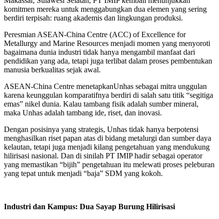
Makassar, Sulawesi Selatan, PT IMIP kembali menunjukkan
komitmen mereka untuk menggabungkan dua elemen yang sering
berdiri terpisah: ruang akademis dan lingkungan produksi.
Peresmian ASEAN-China Centre (ACC) of Excellence for
Metallurgy and Marine Resources menjadi momen yang menyoroti
bagaimana dunia industri tidak hanya mengambil manfaat dari
pendidikan yang ada, tetapi juga terlibat dalam proses pembentukan
manusia berkualitas sejak awal.
ASEAN-China Centre menetapkanUnhas sebagai mitra unggulan
karena keunggulan komparatifnya berdiri di salah satu titik “segitiga
emas” nikel dunia. Kalau tambang fisik adalah sumber mineral,
maka Unhas adalah tambang ide, riset, dan inovasi.
Dengan posisinya yang strategis, Unhas tidak hanya berpotensi
menghasilkan riset papan atas di bidang metalurgi dan sumber daya
kelautan, tetapi juga menjadi kilang pengetahuan yang mendukung
hilirisasi nasional. Dan di sinilah PT IMIP hadir sebagai operator
yang memastikan “bijih” pengetahuan itu melewati proses peleburan
yang tepat untuk menjadi “baja” SDM yang kokoh.
Industri dan Kampus: Dua Sayap Burung Hilirisasi