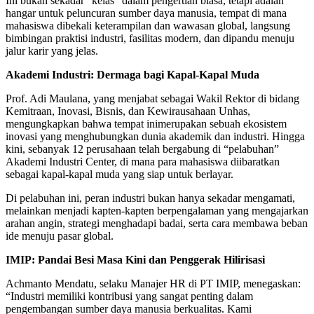
Ini bukan sekadar “kelas” dalam pengertian biasa, tetapi adalah
hangar untuk peluncuran sumber daya manusia, tempat di mana
mahasiswa dibekali keterampilan dan wawasan global, langsung
bimbingan praktisi industri, fasilitas modern, dan dipandu menuju
jalur karir yang jelas.
Akademi Industri: Dermaga bagi Kapal-Kapal Muda
Prof. Adi Maulana, yang menjabat sebagai Wakil Rektor di bidang
Kemitraan, Inovasi, Bisnis, dan Kewirausahaan Unhas,
mengungkapkan bahwa tempat inimerupakan sebuah ekosistem
inovasi yang menghubungkan dunia akademik dan industri. Hingga
kini, sebanyak 12 perusahaan telah bergabung di “pelabuhan”
Akademi Industri Center, di mana para mahasiswa diibaratkan
sebagai kapal-kapal muda yang siap untuk berlayar.
Di pelabuhan ini, peran industri bukan hanya sekadar mengamati,
melainkan menjadi kapten-kapten berpengalaman yang mengajarkan
arahan angin, strategi menghadapi badai, serta cara membawa beban
ide menuju pasar global.
IMIP: Pandai Besi Masa Kini dan Penggerak Hilirisasi
Achmanto Mendatu, selaku Manajer HR di PT IMIP, menegaskan:
“Industri memiliki kontribusi yang sangat penting dalam
pengembangan sumber daya manusia berkualitas. Kami