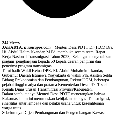
244 Views
JAKARTA,
nuansapos.com
–
Menteri Desa PDTT Dr.(H.C.) Drs.
Hi. Abdul Halim Iskandar, M.Pd. membuka secara resmi Rapat
Kerja Nasional Transmigrasi Tahun 2023, Sekaligus menyerahkan
piagam penghargaan kepada 50 kepala daerah pengirim dan
penerima program transmigrasi.
Turut hadir Wakil Ketua DPR. RI. Abdul Muhaimin Iskandar,
Gubernur Daerah Istimewa Yogyakarta di wakili Plh. Asisten Setda
Bidang Prekonomian dan Pembangunan, Rektor UGM, beberapa
pejabat tinggi madya dan pratama Kementerian Desa PDTT serta
Kepala Dinas urusan Transmigrasi Provinsi/Kabupaten.
Dalam sambutannya Menteri Desa PDTT menerangkan bahwa
Rakornas tahun ini merumuskan kebijakan strategis Transmigrasi,
sinergitas antar lembaga dan pelaku usaha untuk kesejahteraan
warga trans.
Sebelumnya Dirjen Pembangunan dan Pengembangan Kawasan