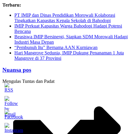
Skip
Terbaru:
to
PT IMIP dan Dinas Pendidikan Morowali Kolaborasi
content
Tingkatkan Kapasitas Kepala Sekolah di Bahodopi
IMIP Perkuat Kapasitas Warga Bahodopi Hadapi Potensi
Bencana
Beasiswa IMIP Bersinergi, Siapkan SDM Morowali Hadapi
Industri Masa Depan
“Pembunuh Itu” Bernama AAN Kurniawan
Hari Mangrove Sedunia, IMIP Dukung Penanaman 1 Juta
Mangrove di 37 Provinsi
Nuansa pos
Mengulas Tuntas dan Padat