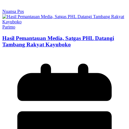
Nuansa Pos
Parimo
Hasil Pemantauan Media, Satgas PHL Datangi
Tambang Rakyat Kayuboko