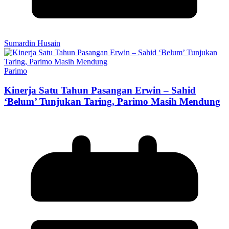
Sumardin Husain
Parimo
Kinerja Satu Tahun Pasangan Erwin – Sahid
‘Belum’ Tunjukan Taring, Parimo Masih Mendung