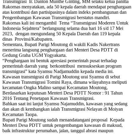
Transmigrasi Ir. Danton Munthe Ginting, MM selaku ketua panitia
Rakornas menyatakan, ada 50 kepala daerah mendapat penghargaan
atas kontribusi dan partisipasinya dalam indeks pembangunan dan
Pengembangan Kawasan Transmigrasi berstatus mandiri.
Rakornas kali ini mengambil Tema “Transmigrasi Moderen Untuk
Indonesia Sejahtera” berlangsung selama dua hari 16 s/d 17 Mei
2023, dengan mengundang 50 Kepala Daerah dan 119 kepala
dinas Provinsi/Kabupaten.
Sementara, Bupati Parigi Moutong di wakili Kadis Nakertrans
menerima langsung penghargaan dari Menteri Desa PDTT di
Gedung Graha UGM Yogyakarta.
“Penghargaan ini bentuk apresiasi pemerintah pusat terhadap
pemerintah daerah yang berkontribusi mensukseskan program
transmigrasi” kata Syamsu Nadjamuddin kepada media ini.
Kawasan transmigrasi di Parigi Moutong urai Syamsu di sebut
Kawasan Transmigrasi Tomini Raya, dimana wilayahnya meliputi
kecamatan Ongka Malino sampai Kecamatan Moutong,
Berdasarkan keputusan Menteri Desa PDTT Nomor : 91 Tahun
2016 Tentang Penetapan Kawasan Transmigrasi.
Bahkan saat ini lanjut Syamsu Najamuddin, kawasan yang sedang
dan akan di kembangkan ialah Transmigrasi Nelayan di Moiyan
Kecamatan Taopa.
Bupati Parigi Moutong sudah menandatangani proposal Kepada
Menteri Desa PDTT untuk pengembangan kawasan di maksud,
baik infrastruktur perumahan, jalan, tanggul abrasi maupun