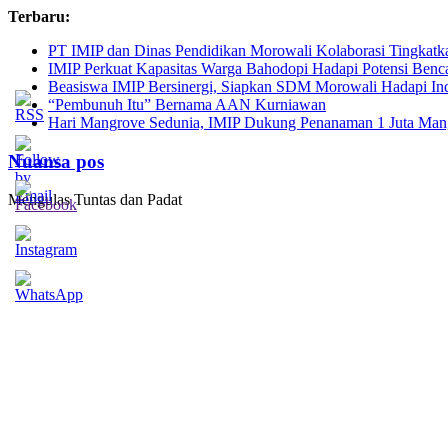
Skip
Terbaru:
to
PT IMIP dan Dinas Pendidikan Morowali Kolaborasi Tingkatk
content
IMIP Perkuat Kapasitas Warga Bahodopi Hadapi Potensi Benc
Beasiswa IMIP Bersinergi, Siapkan SDM Morowali Hadapi In
“Pembunuh Itu” Bernama AAN Kurniawan
Hari Mangrove Sedunia, IMIP Dukung Penanaman 1 Juta Mang
Nuansa pos
Mengulas Tuntas dan Padat