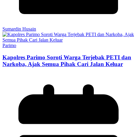
Sumardin Husain
Parimo
Kapolres Parimo Soroti Warga Terjebak PETI dan
Narkoba, Ajak Semua Pihak Cari Jalan Keluar