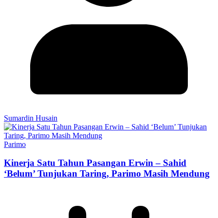
Sumardin Husain
Parimo
Kinerja Satu Tahun Pasangan Erwin – Sahid
‘Belum’ Tunjukan Taring, Parimo Masih Mendung