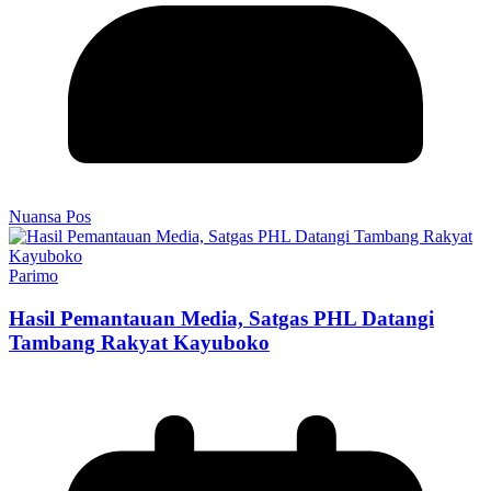
Nuansa Pos
Parimo
Hasil Pemantauan Media, Satgas PHL Datangi
Tambang Rakyat Kayuboko