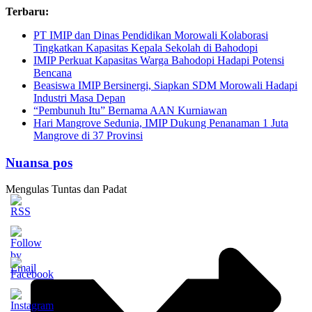
Skip
Terbaru:
to
PT IMIP dan Dinas Pendidikan Morowali Kolaborasi
content
Tingkatkan Kapasitas Kepala Sekolah di Bahodopi
IMIP Perkuat Kapasitas Warga Bahodopi Hadapi Potensi
Bencana
Beasiswa IMIP Bersinergi, Siapkan SDM Morowali Hadapi
Industri Masa Depan
“Pembunuh Itu” Bernama AAN Kurniawan
Hari Mangrove Sedunia, IMIP Dukung Penanaman 1 Juta
Mangrove di 37 Provinsi
Nuansa pos
Mengulas Tuntas dan Padat