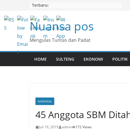
Skip
Terbaru:
to
content
Nuansa pos
Mengulas Tuntas dan Padat
HOME
SULTENG
EKONOMI
POLITIK
NASIONAL
45 Anggota SBM Ditah
Juli 19, 2019
admin
172 Views