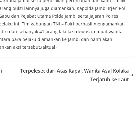
 Karhutla Jambi serta perusakan perumahan dan kantor milik
rang bukti lainnya juga diamankan. Kapolda Jambi Irjen Pol
apu dan Pejabat Utama Polda Jambi serta Jajaran Polres
elaku ini. Tim gabungan TNI – Polri berhasil mengamankan
iri dari sebanyak 41 orang laki-laki dewasa, empat wanita
ntara para pelaku diamankan ke Jambi dan nanti akan
nkan aksi tersebut.(aktual)
i
Terpeleset dari Atas Kapal, Wanita Asal Kolaka
Terjatuh ke Laut