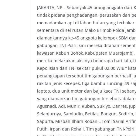
JAKARTA, NP – Sebanyak 45 orang anggota dari 
tindak pidana penghadangan, perusakan dan pe
memadamkan api di lahan hutan yang terbakar b
sementara di sel rutan Mako Brimob Polda Jambi
diamankannya ke-45 anggota kelompok SBM dari k
gabungan TNI-Polri, kini mereka ditahan sement
kawasan Kebun Bohok, Kabupaten Muarojambi. 
mereka melakukan aksinya beberapa hari lalu, 
Kepolisian dan TNI sekitar pukul 02.00 WIB,” kata
penangkapan tersebut tim gabungan berhasil j
rakitan jenis kecepek, tiga bambu runcing, 49 sa
laptop, dua unit motor dan baju kaos TNI seba
yang diamankan tim gabungan tersebut adalah di
Agusnadi, Adi, Munir, Ruben, Sukiyo, Danres, Jupr
Selanjurnya, Samludin, Betilas, Bangun, Sodirin,
Sapurta, Misbah Ilham Robani,, Tomi Sarial Arifin
Putih, Irpan dan Rohali. Tim gabungan TNI-Polr