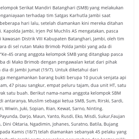
Kelompok Serikat Mandiri Batanghari (SMB) yang melakukan
nganiayaan terhadap tim Satgas Karhutla Jambi saat
eberapa hari lalu, setelah diamankan kini mereka ditahan
. Kapolda Jambi, Irjen Pol Muchlis AS mengatakan, pasca
awasan Distrik VIII Kabupaten Batanghari, Jambi, oleh tim
ara di sel rutan Mako Brimob Polda Jambi yang ada di
“Ke-45 orang anggota kelompok SMB yang ditangkap pasca
tiba di Mako Brimob dengan pengawalan ketat dari pihak
 dia di Jambi Jumat (19/7). Untuk diketahui dari
uga mengamankan barang bukti berupa 10 pucuk senjata api
jam, 47 pisau sangkur, empat peluru tajam, dua unit HT, satu
nyak satu buah. Berikut nama-nama anggota kelompok SBM
 antaranya, Muslim sebagai ketua SMB, Sum, Rirski, Sardi,
i, Wiwin, Juki, Sopian, Rian, Kewat, Sarno, Ninting.
 Payunda, Darjo, Maun, Yanto, Rusdi, Eko, Misdi, Sukur,Faujan
, Dini Oktaria, Ngadimin, Johanes, Suratno, Batila, Bujang
i pada Kamis (18/7) telah diamankan sebanyak 45 pelaku yang