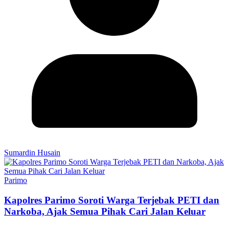
Sumardin Husain
Parimo
Kapolres Parimo Soroti Warga Terjebak PETI dan
Narkoba, Ajak Semua Pihak Cari Jalan Keluar