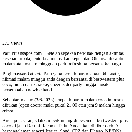
273 Views
Palu,Nuansapos.com – Setelah sepekan berkutak dengan aktifitas
keseharian kita, tentu kita merasakan kepenatan.Olehnya di sabtu
malam atau malam mingguan perlu refreshing bersama keluarga.
Bagi masyarakat kota Palu yang perlu hiburan jangan khawatir,
nikmati malam minggu anda dengan bersantai di bestwestern plus
coco, mulai dari karaoke, cheerleader party hingga musik
persembahan newbie band.
Sebentar malam (3/6-2023) tempat hiburan malam coco ini resmi
dibukan (open doors) mulai pukul 21:00 atau jam 9 malam hingga
selesai.
Anda penasaran, silahkan berkunjung di besement bestwestern plus
coco di jalan Basuki Rachmat Palu. Anda akan dihibur oleh DJ
berpengalaman seperti Jessica, Sandi CPZ dan Dhygo. NP/DNs