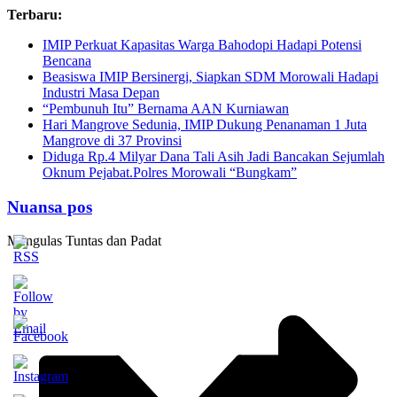
Skip
Terbaru:
to
IMIP Perkuat Kapasitas Warga Bahodopi Hadapi Potensi
content
Bencana
Beasiswa IMIP Bersinergi, Siapkan SDM Morowali Hadapi
Industri Masa Depan
“Pembunuh Itu” Bernama AAN Kurniawan
Hari Mangrove Sedunia, IMIP Dukung Penanaman 1 Juta
Mangrove di 37 Provinsi
Diduga Rp.4 Milyar Dana Tali Asih Jadi Bancakan Sejumlah
Oknum Pejabat.Polres Morowali “Bungkam”
Nuansa pos
Mengulas Tuntas dan Padat