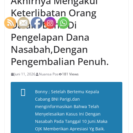
Akhirnya Mengakui
Keterlibatan Orang
Dalam Bank Di
Pengelapan Dana
Nasabah,Dengan
Pengembalian Penuh.
Juni 11, 2026
Nuansa Pos
181 Views
Bonny ; Setelah Bertemu Kepala
Cabang BNI Parigi,dan
menginformasikan Bahwa Telah
Menyelesaikan Kasus Ini Dengan
Nasabah Pada Tanggal 10 Juni.Maka
OJK Memberikan Apresiasi Yg Baik.