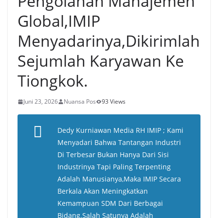
Pengolahan Manajemen
Global,IMIP
Menyadarinya,Dikirimlah
Sejumlah Karyawan Ke
Tiongkok.
Juni 23, 2026
Nuansa Pos
93 Views
Dedy Kurniawan Media RH IMIP ; Kami
Menyadari Bahwa Tantangan Industri
Di Terbesar Bukan Hanya Dari Sisi
Industrinya Tapi Paling Terpenting
Adalah Manusianya,Maka IMIP Secara
Berkala Akan Meningkatkan
Kemampuan SDM Dari Berbagai
Bidang.Salah Satunya Adalah