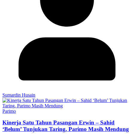
Sumardin Husain
Parimo
Kinerja Satu Tahun Pasangan Erwin – Sahid
‘Belum’ Tunjukan Taring, Parimo Masih Mendung