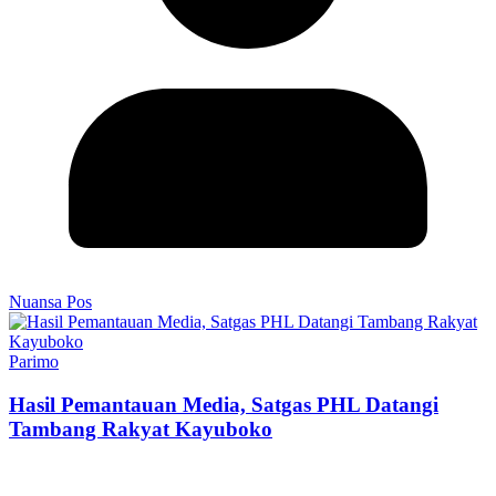
Nuansa Pos
Parimo
Hasil Pemantauan Media, Satgas PHL Datangi
Tambang Rakyat Kayuboko