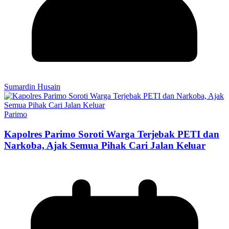
Sumardin Husain
Parimo
Kapolres Parimo Soroti Warga Terjebak PETI dan
Narkoba, Ajak Semua Pihak Cari Jalan Keluar