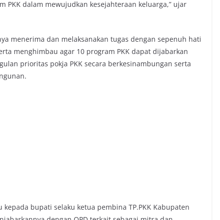
m PKK dalam mewujudkan kesejahteraan keluarga,” ujar
iranya menerima dan melaksanakan tugas dengan sepenuh hati
rta menghimbau agar 10 program PKK dapat dijabarkan
gulan prioritas pokja PKK secara berkesinambungan serta
angunan.
u kepada bupati selaku ketua pembina TP.PKK Kabupaten
jabarkannya dengan OPD terkait sebagai mitra dan