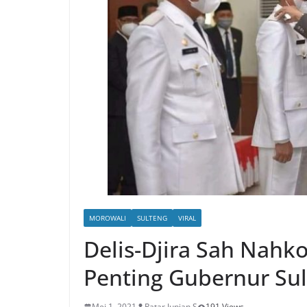
MOROWALI
SULTENG
VIRAL
Delis-Djira Sah Nahko
Penting Gubernur Su
Mei 1, 2021
Patar Jupian S
191 Views