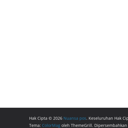
Hak Cipta © 2026
Nuansa pos
. Keseluruhan Hak Cip
Tema:
ColorMag
oleh ThemeGrill. Dipersembahkan