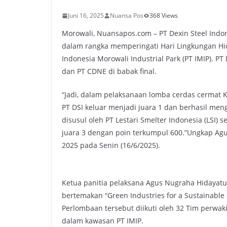
Juni 16, 2025
Nuansa Pos
368 Views
Morowali, Nuansapos.com – PT Dexin Steel Indon
dalam rangka memperingati Hari Lingkungan Hid
Indonesia Morowali Industrial Park (PT IMIP). PT
dan PT CDNE di babak final.
“Jadi, dalam pelaksanaan lomba cerdas cermat K
PT DSI keluar menjadi juara 1 dan berhasil me
disusul oleh PT Lestari Smelter Indonesia (LSI)
juara 3 dengan poin terkumpul 600.”Ungkap Agu
2025 pada Senin (16/6/2025).
Ketua panitia pelaksana Agus Nugraha Hidaya
bertemakan “Green Industries for a Sustainable 
Perlombaan tersebut diikuti oleh 32 Tim perwak
dalam kawasan PT IMIP.