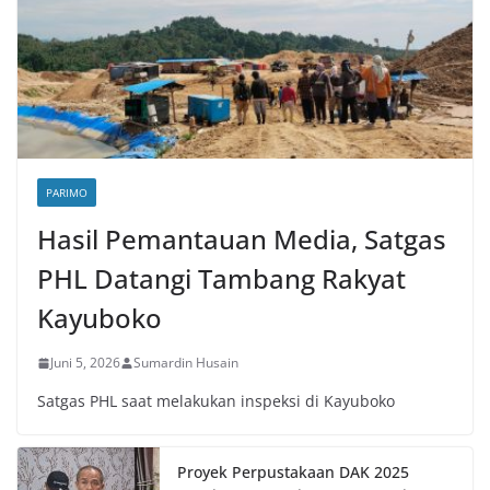
PARIMO
Hasil Pemantauan Media, Satgas
PHL Datangi Tambang Rakyat
Kayuboko
Juni 5, 2026
Sumardin Husain
Satgas PHL saat melakukan inspeksi di Kayuboko
Proyek Perpustakaan DAK 2025