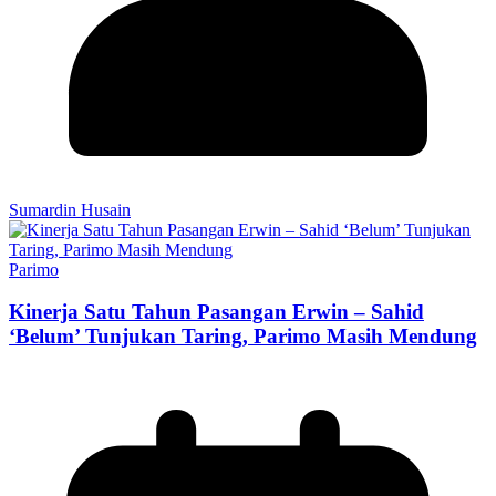
Sumardin Husain
Parimo
Kinerja Satu Tahun Pasangan Erwin – Sahid
‘Belum’ Tunjukan Taring, Parimo Masih Mendung