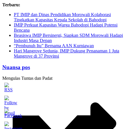
Skip
Terbaru:
to
PT IMIP dan Dinas Pendidikan Morowali Kolaborasi
content
Tingkatkan Kapasitas Kepala Sekolah di Bahodopi
IMIP Perkuat Kapasitas Warga Bahodopi Hadapi Potensi
Bencana
Beasiswa IMIP Bersinergi, Siapkan SDM Morowali Hadapi
Industri Masa Depan
“Pembunuh Itu” Bernama AAN Kurniawan
Hari Mangrove Sedunia, IMIP Dukung Penanaman 1 Juta
Mangrove di 37 Provinsi
Nuansa pos
Mengulas Tuntas dan Padat