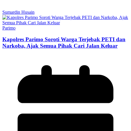
Sumardin Husain
Parimo
Kapolres Parimo Soroti Warga Terjebak PETI dan
Narkoba, Ajak Semua Pihak Cari Jalan Keluar