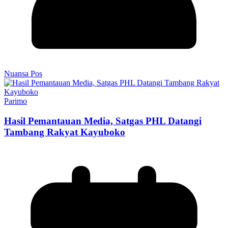
Nuansa Pos
Parimo
Hasil Pemantauan Media, Satgas PHL Datangi
Tambang Rakyat Kayuboko