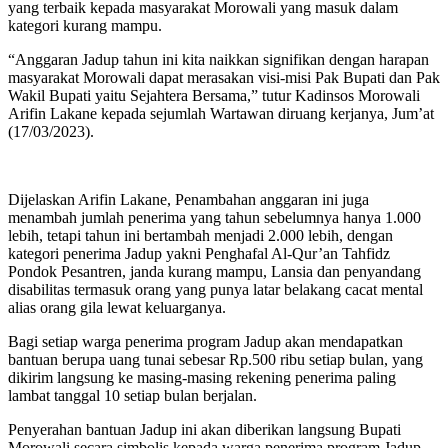
yang terbaik kepada masyarakat Morowali yang masuk dalam
kategori kurang mampu.
“Anggaran Jadup tahun ini kita naikkan signifikan dengan harapan
masyarakat Morowali dapat merasakan visi-misi Pak Bupati dan Pak
Wakil Bupati yaitu Sejahtera Bersama,” tutur Kadinsos Morowali
Arifin Lakane kepada sejumlah Wartawan diruang kerjanya, Jum’at
(17/03/2023).
Dijelaskan Arifin Lakane, Penambahan anggaran ini juga
menambah jumlah penerima yang tahun sebelumnya hanya 1.000
lebih, tetapi tahun ini bertambah menjadi 2.000 lebih, dengan
kategori penerima Jadup yakni Penghafal Al-Qur’an Tahfidz
Pondok Pesantren, janda kurang mampu, Lansia dan penyandang
disabilitas termasuk orang yang punya latar belakang cacat mental
alias orang gila lewat keluarganya.
Bagi setiap warga penerima program Jadup akan mendapatkan
bantuan berupa uang tunai sebesar Rp.500 ribu setiap bulan, yang
dikirim langsung ke masing-masing rekening penerima paling
lambat tanggal 10 setiap bulan berjalan.
Penyerahan bantuan Jadup ini akan diberikan langsung Bupati
Morowali secara simbolis kepada warga penerima program Jadup,