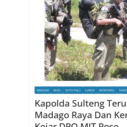
BANGGAI
BUOL
KOTA PALU
LUWUK
MOROWALI
NASI
Kapolda Sulteng Teru
Madago Raya Dan Ker
Kejar DPO MIT Poso