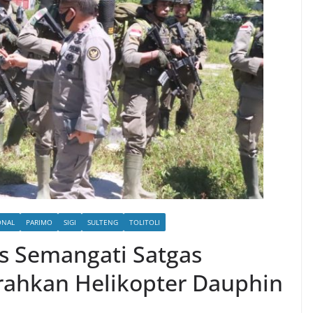
ONAL
PARIMO
SIGI
SULTENG
TOLITOLI
s Semangati Satgas
ahkan Helikopter Dauphin