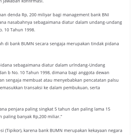
n jawaban konfirmasi.
man denda Rp, 200 miliyar bagi management bank BNI
n dana nasabahnya sebagaimana diatur dalam undang-undang
o. 10 Tahun 1998.
h di bank BUMN secara sengaja merupakan tindak pidana
 pidana sebagaimana diatur dalam urlndang-Undang
a dan b No. 10 Tahun 1998, dimana bagi anggota dewan
engan sengaja membuat atau menyebabkan pencatatan palsu
emasukkan transaksi ke dalam pembukuan, serta
na penjara paling singkat 5 tahun dan paling lama 15
n paling banyak Rp,200 miliar.”
i (Tipikor), karena bank BUMN merupakan kekayaan negara