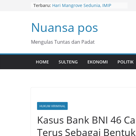
Skip
Terbaru:
Hari Mangrove Sedunia, IMIP
Dukung Penanaman 1 Juta
to
Mangrove di 37 Provinsi
content
Nuansa pos
PT IMIP dan Dinas Pendidikan
Morowali Kolaborasi Tingkatkan
Kapasitas Kepala Sekolah di
Mengulas Tuntas dan Padat
Bahodopi
IMIP Perkuat Kapasitas Warga
Bahodopi Hadapi Potensi Bencana
Beasiswa IMIP Bersinergi, Siapkan
HOME
SULTENG
EKONOMI
POLITIK
SDM Morowali Hadapi Industri
Masa Depan
“Pembunuh Itu” Bernama AAN
Kurniawan
HUKUM KRIMINAL
Kasus Bank BNI 46 Cab
Terus Sebagai Bentuk