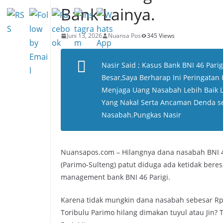
Bank Lainya.
Juni 13, 2026
Nuansa Pos
345 Views
Nasir Said ; Kasus Bank BNI 46 Pari
Besar,Saya Berharap Ini Peringatan
Menjaga Uang Nasabah Lebih Baik 
Yang Nakal Serta Ancaman Denda s
Nasabah.Pungkas Nasir
Nuansapos.com – Hilangnya dana nasabah BNI 4
(Parimo-Sulteng) patut diduga ada ketidak bere
management bank BNI 46 Parigi.
Karena tidak mungkin dana nasabah sebesar Rp, 
Toribulu Parimo hilang dimakan tuyul atau Jin?