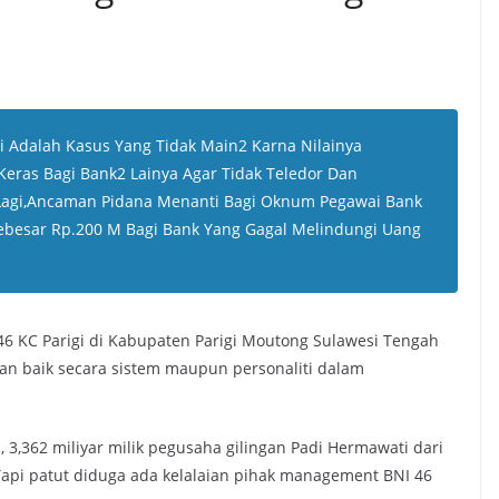
gi Adalah Kasus Yang Tidak Main2 Karna Nilainya
 Keras Bagi Bank2 Lainya Agar Tidak Teledor Dan
Lagi,Ancaman Pidana Menanti Bagi Oknum Pegawai Bank
ebesar Rp.200 M Bagi Bank Yang Gagal Melindungi Uang
6 KC Parigi di Kabupaten Parigi Moutong Sulawesi Tengah
san baik secara sistem maupun personaliti dalam
3,362 miliyar milik pegusaha gilingan Padi Hermawati dari
 Tapi patut diduga ada kelalaian pihak management BNI 46