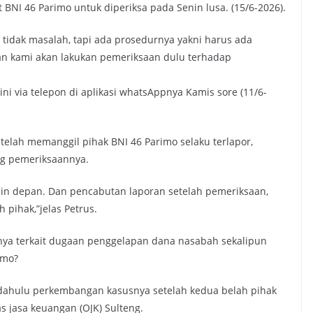
NI 46 Parimo untuk diperiksa pada Senin lusa. (15/6-2026).
tidak masalah, tapi ada prosedurnya yakni harus ada
n kami akan lakukan pemeriksaan dulu terhadap
i via telepon di aplikasi whatsAppnya Kamis sore (11/6-
telah memanggil pihak BNI 46 Parimo selaku terlapor,
ng pemeriksaannya.
nin depan. Dan pencabutan laporan setelah pemeriksaan,
pihak,”jelas Petrus.
nya terkait dugaan penggelapan dana nasabah sekalipun
imo?
bih dahulu perkembangan kasusnya setelah kedua belah pihak
s jasa keuangan (OJK) Sulteng.