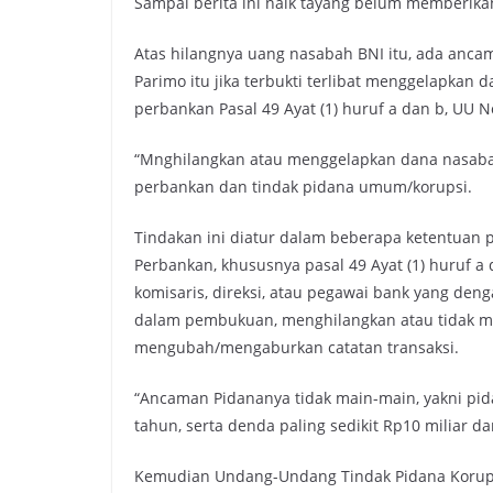
Sampai berita ini naik tayang belum memberika
Atas hilangnya uang nasabah BNI itu, ada anca
Parimo itu jika terbukti terlibat menggelapka
perbankan Pasal 49 Ayat (1) huruf a dan b, UU N
“Mnghilangkan atau menggelapkan dana nasaba
perbankan dan tindak pidana umum/korupsi.
Tindakan ini diatur dalam beberapa ketentuan
Perbankan, khususnya pasal 49 Ayat (1) huruf 
komisaris, direksi, atau pegawai bank yang d
dalam pembukuan, menghilangkan atau tidak m
mengubah/mengaburkan catatan transaksi.
“Ancaman Pidananya tidak main-main, yakni pida
tahun, serta denda paling sedikit Rp10 miliar da
Kemudian Undang-Undang Tindak Pidana Korups