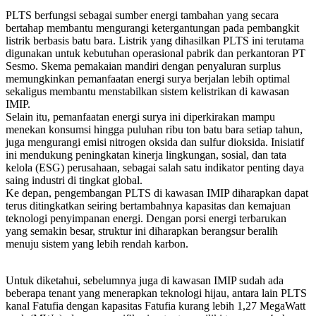
PLTS berfungsi sebagai sumber energi tambahan yang secara
bertahap membantu mengurangi ketergantungan pada pembangkit
listrik berbasis batu bara. Listrik yang dihasilkan PLTS ini terutama
digunakan untuk kebutuhan operasional pabrik dan perkantoran PT
Sesmo. Skema pemakaian mandiri dengan penyaluran surplus
memungkinkan pemanfaatan energi surya berjalan lebih optimal
sekaligus membantu menstabilkan sistem kelistrikan di kawasan
IMIP.
Selain itu, pemanfaatan energi surya ini diperkirakan mampu
menekan konsumsi hingga puluhan ribu ton batu bara setiap tahun,
juga mengurangi emisi nitrogen oksida dan sulfur dioksida. Inisiatif
ini mendukung peningkatan kinerja lingkungan, sosial, dan tata
kelola (ESG) perusahaan, sebagai salah satu indikator penting daya
saing industri di tingkat global.
Ke depan, pengembangan PLTS di kawasan IMIP diharapkan dapat
terus ditingkatkan seiring bertambahnya kapasitas dan kemajuan
teknologi penyimpanan energi. Dengan porsi energi terbarukan
yang semakin besar, struktur ini diharapkan berangsur beralih
menuju sistem yang lebih rendah karbon.
Untuk diketahui, sebelumnya juga di kawasan IMIP sudah ada
beberapa tenant yang menerapkan teknologi hijau, antara lain PLTS
kanal Fatufia dengan kapasitas Fatufia kurang lebih 1,27 MegaWatt