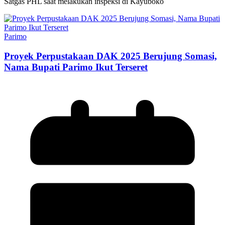
Satgas PHL saat melakukan inspeksi di Kayuboko
Parimo
Proyek Perpustakaan DAK 2025 Berujung Somasi,
Nama Bupati Parimo Ikut Terseret