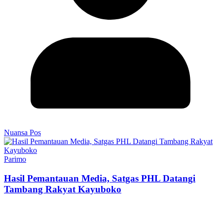
Nuansa Pos
Parimo
Hasil Pemantauan Media, Satgas PHL Datangi
Tambang Rakyat Kayuboko