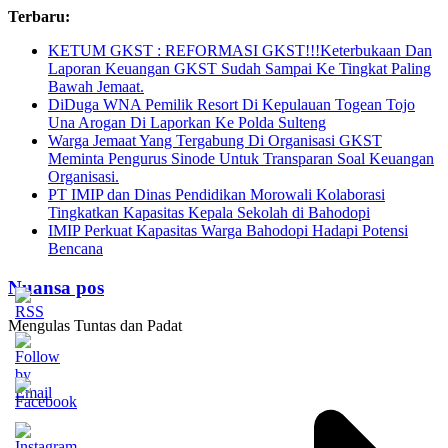
Skip
Terbaru:
to
KETUM GKST : REFORMASI GKST!!!Keterbukaan Dan
content
Laporan Keuangan GKST Sudah Sampai Ke Tingkat Paling
Bawah Jemaat.
DiDuga WNA Pemilik Resort Di Kepulauan Togean Tojo
Una Arogan Di Laporkan Ke Polda Sulteng
Warga Jemaat Yang Tergabung Di Organisasi GKST
Meminta Pengurus Sinode Untuk Transparan Soal Keuangan
Organisasi.
PT IMIP dan Dinas Pendidikan Morowali Kolaborasi
Tingkatkan Kapasitas Kepala Sekolah di Bahodopi
IMIP Perkuat Kapasitas Warga Bahodopi Hadapi Potensi
Bencana
Nuansa pos
Mengulas Tuntas dan Padat