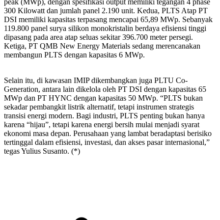
peak (MWp), dengan spesifikasi output memiliki tegangan 4 phase
300 Kilowatt dan jumlah panel 2.190 unit. Kedua, PLTS Atap PT
DSI memiliki kapasitas terpasang mencapai 65,89 MWp. Sebanyak
119.800 panel surya silikon monokristalin berdaya efisiensi tinggi
dipasang pada area atap seluas sekitar 396.700 meter persegi.
Ketiga, PT QMB New Energy Materials sedang merencanakan
membangun PLTS dengan kapasitas 6 MWp.
Selain itu, di kawasan IMIP dikembangkan juga PLTU Co-
Generation, antara lain dikelola oleh PT DSI dengan kapasitas 65
MWp dan PT HYNC dengan kapasitas 50 MWp. “PLTS bukan
sekadar pembangkit listrik alternatif, tetapi instrumen strategis
transisi energi modern. Bagi industri, PLTS penting bukan hanya
karena “hijau”, tetapi karena energi bersih mulai menjadi syarat
ekonomi masa depan. Perusahaan yang lambat beradaptasi berisiko
tertinggal dalam efisiensi, investasi, dan akses pasar internasional,”
tegas Yulius Susanto. (*)