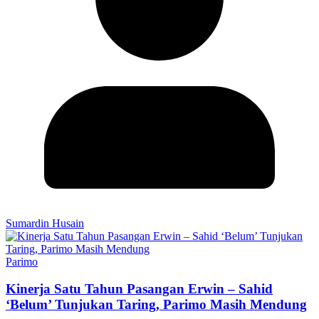
Sumardin Husain
Parimo
Kinerja Satu Tahun Pasangan Erwin – Sahid
‘Belum’ Tunjukan Taring, Parimo Masih Mendung