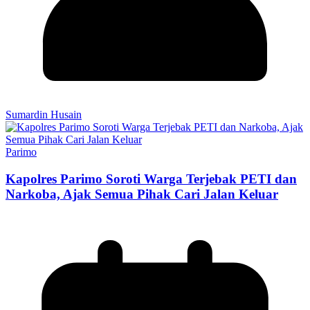
Sumardin Husain
Parimo
Kapolres Parimo Soroti Warga Terjebak PETI dan
Narkoba, Ajak Semua Pihak Cari Jalan Keluar