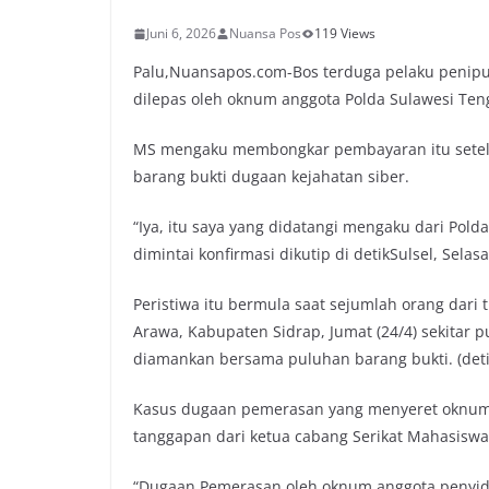
Juni 6, 2026
Nuansa Pos
119 Views
Palu,Nuansapos.com-Bos terduga pelaku penipua
dilepas oleh oknum anggota Polda Sulawesi Teng
MS mengaku membongkar pembayaran itu setelah 
barang bukti dugaan kejahatan siber.
“Iya, itu saya yang didatangi mengaku dari Pold
dimintai konfirmasi dikutip di detikSulsel, Selasa
Peristiwa itu bermula saat sejumlah orang dari
Arawa, Kabupaten Sidrap, Jumat (24/4) sekitar p
diamankan bersama puluhan barang bukti. (detik
Kasus dugaan pemerasan yang menyeret oknum 
tanggapan dari ketua cabang Serikat Mahasiswa
“Dugaan Pemerasan oleh oknum anggota penyidik