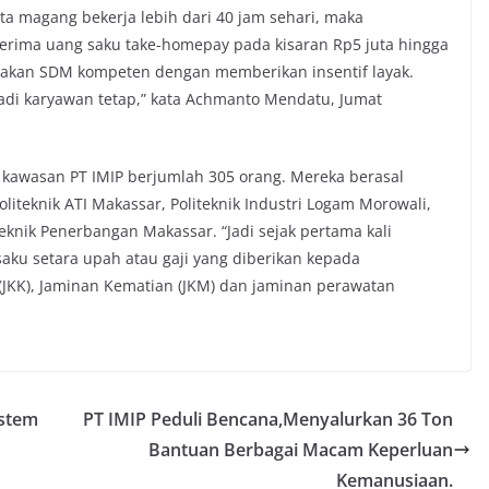
rta magang bekerja lebih dari 40 jam sehari, maka
rima uang saku take-homepay pada kisaran Rp5 juta hingga
takan SDM kompeten dengan memberikan insentif layak.
adi karyawan tetap,” kata Achmanto Mendatu, Jumat
i kawasan PT IMIP berjumlah 305 orang. Mereka berasal
oliteknik ATI Makassar, Politeknik Industri Logam Morowali,
eknik Penerbangan Makassar. “Jadi sejak pertama kali
aku setara upah atau gaji yang diberikan kepada
(JKK), Jaminan Kematian (JKM) dan jaminan perawatan
istem
PT IMIP Peduli Bencana,Menyalurkan 36 Ton
Bantuan Berbagai Macam Keperluan
Kemanusiaan.