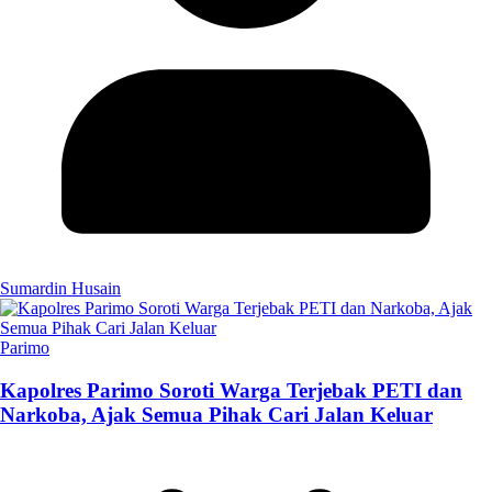
Sumardin Husain
Parimo
Kapolres Parimo Soroti Warga Terjebak PETI dan
Narkoba, Ajak Semua Pihak Cari Jalan Keluar