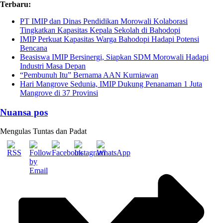
Skip
Terbaru:
to
PT IMIP dan Dinas Pendidikan Morowali Kolaborasi
content
Tingkatkan Kapasitas Kepala Sekolah di Bahodopi
IMIP Perkuat Kapasitas Warga Bahodopi Hadapi Potensi
Bencana
Beasiswa IMIP Bersinergi, Siapkan SDM Morowali Hadapi
Industri Masa Depan
“Pembunuh Itu” Bernama AAN Kurniawan
Hari Mangrove Sedunia, IMIP Dukung Penanaman 1 Juta
Mangrove di 37 Provinsi
Nuansa pos
Mengulas Tuntas dan Padat