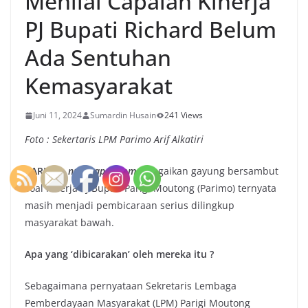
Menilai Capaian Kinerja
PJ Bupati Richard Belum
Ada Sentuhan
Kemasyarakat
Juni 11, 2024
Sumardin Husain
241 Views
Foto : Sekertaris LPM Parimo Arif Alkatiri
PARIMO,
nuansapos.com
–
Bagaikan gayung bersambut
soal kinerja PJ Bupati Parigi Moutong (Parimo) ternyata
masih menjadi pembicaraan serius dilingkup
masyarakat bawah.
Apa yang ‘dibicarakan’ oleh mereka itu ?
Sebagaimana pernyataan Sekretaris Lembaga
Pemberdayaan Masyarakat (LPM) Parigi Moutong