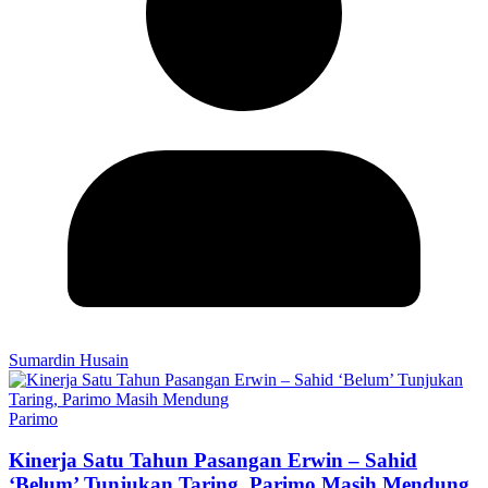
Sumardin Husain
Parimo
Kinerja Satu Tahun Pasangan Erwin – Sahid
‘Belum’ Tunjukan Taring, Parimo Masih Mendung