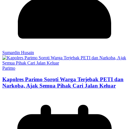
Sumardin Husain
Parimo
Kapolres Parimo Soroti Warga Terjebak PETI dan
Narkoba, Ajak Semua Pihak Cari Jalan Keluar