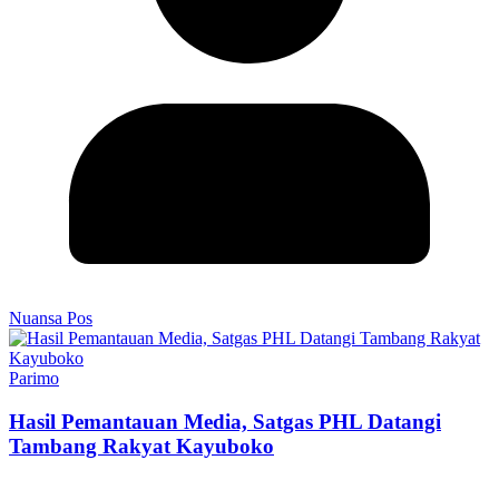
Nuansa Pos
Parimo
Hasil Pemantauan Media, Satgas PHL Datangi
Tambang Rakyat Kayuboko