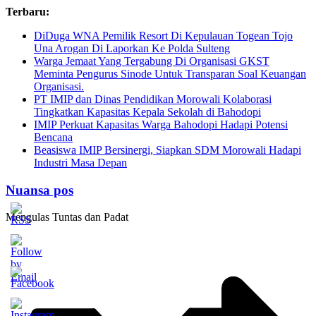
Skip
Terbaru:
to
DiDuga WNA Pemilik Resort Di Kepulauan Togean Tojo
content
Una Arogan Di Laporkan Ke Polda Sulteng
Warga Jemaat Yang Tergabung Di Organisasi GKST
Meminta Pengurus Sinode Untuk Transparan Soal Keuangan
Organisasi.
PT IMIP dan Dinas Pendidikan Morowali Kolaborasi
Tingkatkan Kapasitas Kepala Sekolah di Bahodopi
IMIP Perkuat Kapasitas Warga Bahodopi Hadapi Potensi
Bencana
Beasiswa IMIP Bersinergi, Siapkan SDM Morowali Hadapi
Industri Masa Depan
Nuansa pos
Mengulas Tuntas dan Padat