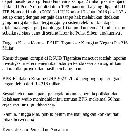
dapat masuk ranah pidana dan denda sampai 2 miliar jika mengacu
pada UU Pers Nomor 40 tahun 1999 namun jika yang dipakai UU
ITE Nomor 11 tahun 2008 Jo UU Nomor 19 tahun 2016 pasal 33 -
setiap orang dengan sengaja dan tanpa hak melakukan tindakan
yang mengakibatkan terganggunya sistem elektronik – dapat
dipidana dengan penjara hingga 10 tahun dan denda 10 miliar ,dan
sebaiknya situs yang di serang lapor ke Polisi Siber,”ungkapnya .
Dugaan Kasus Korupsi RSUD Tigaraksa: Kerugian Negara Rp 216
Miliar
Kasus dugaan korupsi di RSUD Tigaraksa mencuat setelah laporan
investigasi media menemukan adanya ketidaksesuaian signifikan
antara nilai proyek dan hasil pembangunan.
BPK RI dalam Resume LHP 2023–2024 mengungkap kerugian
negara lebih dari Rp 216 miliar.
Sesuai ketentuan, aparat penegak hukum seperti kepolisian dan
kejaksaan wajib menindaklanjuti temuan BPK maksimal 60 hari
sejak resume dipublikasikan.
Namun, hingga kini, publik belum melihat langkah konkret dari
pihak berwenang.
Kemerdekaan Pers dalam Ancaman