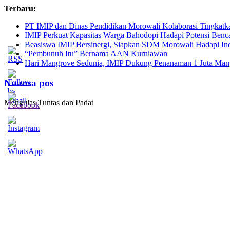
Skip
Terbaru:
to
PT IMIP dan Dinas Pendidikan Morowali Kolaborasi Tingkatk
content
IMIP Perkuat Kapasitas Warga Bahodopi Hadapi Potensi Benc
Beasiswa IMIP Bersinergi, Siapkan SDM Morowali Hadapi In
“Pembunuh Itu” Bernama AAN Kurniawan
Hari Mangrove Sedunia, IMIP Dukung Penanaman 1 Juta Mang
Nuansa pos
Mengulas Tuntas dan Padat