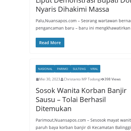
Nyaris Dihakimi Massa
Palu,Nuansapos.com – Seorang wartawan bernam
pengancaman baru – baru ini mengkhawatirkan
Read More
NASIONAL
PARIMO
SULTENG
VIRAL
Mei 30, 2023
Christanto MP Todongi
398 Views
Sosok Wanita Korban Banjir
Sausu – Tolai Berhasil
Ditemukan
Parimout,Nuansapos.com – Sesosok mayat wani
paruh baya korban banjir di Kecamatan Balinggi