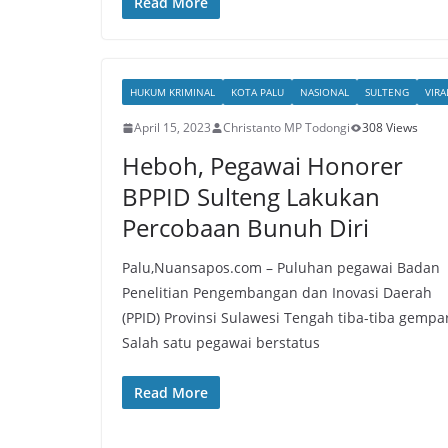
Read More
HUKUM KRIMINAL
KOTA PALU
NASIONAL
SULTENG
VIRA
April 15, 2023
Christanto MP Todongi
308 Views
Heboh, Pegawai Honorer
BPPID Sulteng Lakukan
Percobaan Bunuh Diri
Palu,Nuansapos.com – Puluhan pegawai Badan
Penelitian Pengembangan dan Inovasi Daerah
(PPID) Provinsi Sulawesi Tengah tiba-tiba gempa
Salah satu pegawai berstatus
Read More