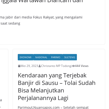
a Jabir dari media Fokus Rakyat, yang mengalami
 saat sedang
EKONOMI
NASIONAL
PARIMO
SULTENG
Mei 29, 2023
Christanto MP Todongi
444 Views
Kendaraan yang Terjebak
Banjir di Sausu – Tolai Sudah
Bisa Melanjutkan
Perjalanannya Lagi
ta
,
Parimout,Nuansapos.com – Setelah sempat