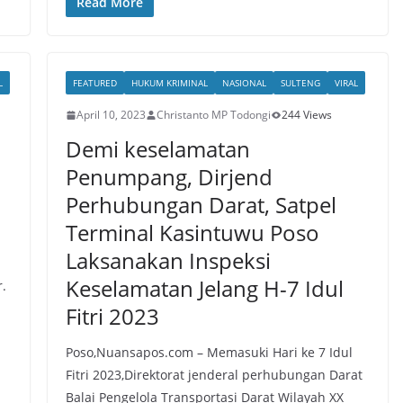
Read More
L
FEATURED
HUKUM KRIMINAL
NASIONAL
SULTENG
VIRAL
April 10, 2023
Christanto MP Todongi
244 Views
Demi keselamatan
Penumpang, Dirjend
Perhubungan Darat, Satpel
Terminal Kasintuwu Poso
Laksanakan Inspeksi
Keselamatan Jelang H-7 Idul
r.
Fitri 2023
Poso,Nuansapos.com – Memasuki Hari ke 7 Idul
Fitri 2023,Direktorat jenderal perhubungan Darat
Balai Pengelola Transportasi Darat Wilayah XX