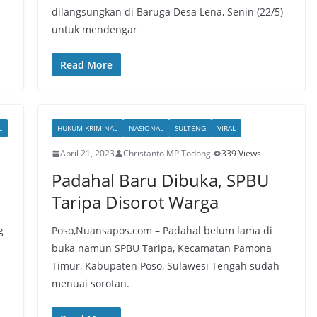
dilangsungkan di Baruga Desa Lena, Senin (22/5)
untuk mendengar
Read More
L
HUKUM KRIMINAL
NASIONAL
SULTENG
VIRAL
April 21, 2023
Christanto MP Todongi
339 Views
Padahal Baru Dibuka, SPBU
Taripa Disorot Warga
g
Poso,Nuansapos.com – Padahal belum lama di
buka namun SPBU Taripa, Kecamatan Pamona
Timur, Kabupaten Poso, Sulawesi Tengah sudah
menuai sorotan.