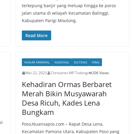
terkepung banjir yang meluap hingga ke poros
jalan utama di wilayah Kecamatan Balinggi,
Kabupaten Parigi Moutong.
Read More
HUKUM KRIMINAL
NASIONAL
SULTENG
VIRAL
Mei 22, 2023
Christanto MP Todongi
206 Views
Kehadiran Ormas Berbaret
Merah Bikin Musyawarah
Desa Ricuh, Kades Lena
Bungkam
si
Poso,Nuansapos.com – Rapat Desa Lena,
Kecamatan Pamona Utara, Kabupaten Poso yang