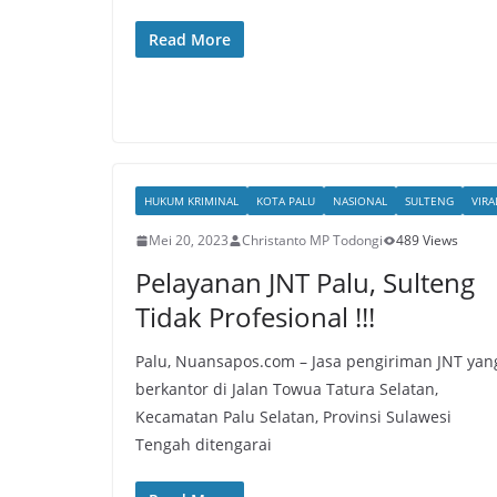
Read More
HUKUM KRIMINAL
KOTA PALU
NASIONAL
SULTENG
VIRA
Mei 20, 2023
Christanto MP Todongi
489 Views
Pelayanan JNT Palu, Sulteng
Tidak Profesional !!!
Palu, Nuansapos.com – Jasa pengiriman JNT yan
berkantor di Jalan Towua Tatura Selatan,
Kecamatan Palu Selatan, Provinsi Sulawesi
Tengah ditengarai