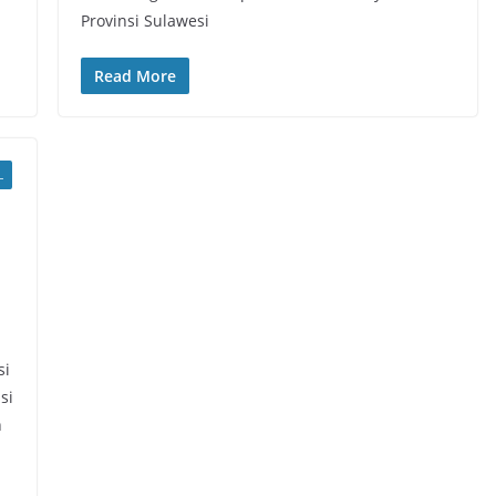
Provinsi Sulawesi
Read More
L
si
si
h