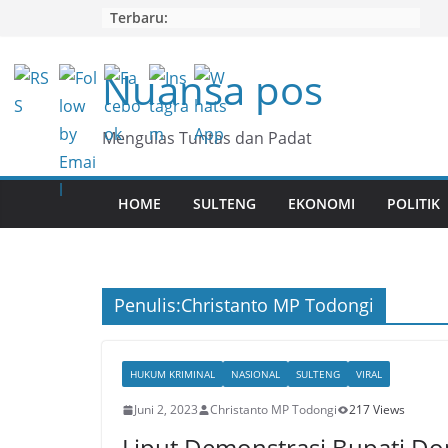
Skip
Terbaru:
to
content
Nuansa pos
Mengulas Tuntas dan Padat
HOME
SULTENG
EKONOMI
POLITIK
Penulis:
Christanto MP Todongi
HUKUM KRIMINAL
NASIONAL
SULTENG
VIRAL
Juni 2, 2023
Christanto MP Todongi
217 Views
Liput Demonstrasi Bupati D