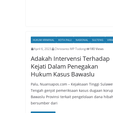
HUKUM KRIMINAL
KOTA PALU
NASIONAL
SULTENG
VIRA
April 6, 2023
Christanto MP Todongi
180 Views
Adakah Intervensi Terhadap
Kejati Dalam Penegakan
Hukum Kasus Bawaslu
Palu, Nuansapos.com – Kejaksaan Tinggi Sulawe
Tengah genjot pemeriksaan kasus dugaan korup
Bawaslu Provinsi terkait pengelolaan dana hiba
bersumber dari