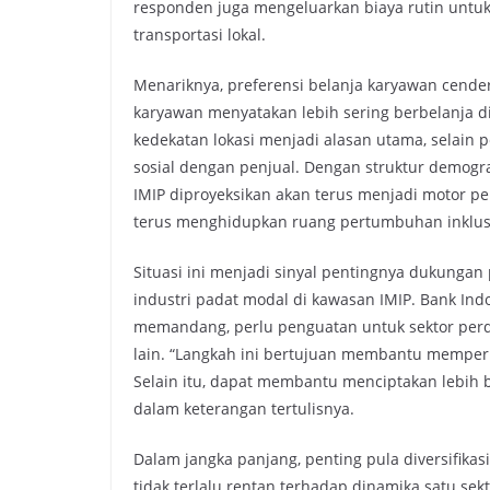
responden juga mengeluarkan biaya rutin untuk 
transportasi lokal.
Menariknya, preferensi belanja karyawan cende
karyawan menyatakan lebih sering berbelanja di
kedekatan lokasi menjadi alasan utama, selain 
sosial dengan penjual. Dengan struktur demograf
IMIP diproyeksikan akan terus menjadi motor pe
terus menghidupkan ruang pertumbuhan inklus
Situasi ini menjadi sinyal pentingnya dukungan
industri padat modal di kawasan IMIP. Bank Ind
memandang, perlu penguatan untuk sektor perd
lain. “Langkah ini bertujuan membantu memperlua
Selain itu, dapat membantu menciptakan lebih b
dalam keterangan tertulisnya.
Dalam jangka panjang, penting pula diversifik
tidak terlalu rentan terhadap dinamika satu sek