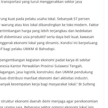
transportasi yang turut menggerakkan sektor jasa
rung kuat pada pelaku usaha lokal. Sebanyak 57 persen
 warung atau kios lokal dibandingkan ke toko modern. Faktor
pertimbangan harga yang lebih terjangkau dan kedekatan
i didominasi usia produktif serta daya beli kuat, kawasan
nggerak ekonomi lokal yang dinamis. Kondisi ini berpeluang
if bagi pelaku UMKM di Bahodopi.
 pengembangan kegiatan ekonomi padat karya di sekitar
onesia Kantor Perwakilan Provinsi Sulawesi Tengah,
agangan, jasa logistik, konstruksi, dan UMKM pendukung
s distribusi manfaat ekonomi dari aktivitas industri.
anyak kesempatan kerja bagi masyarakat lokal,” BI Sulteng
asi struktur ekonomi daerah demi menjaga agar perekonomian
tor utama saja. Beberapa sektor potensi ekonomi lokal lain