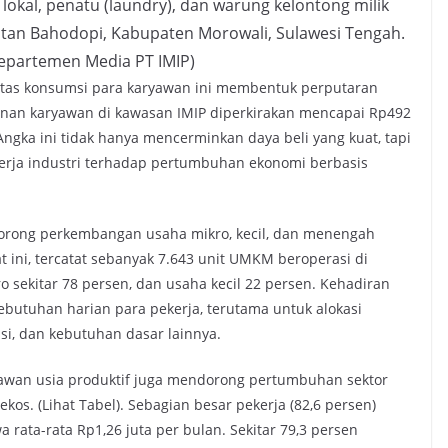
 lokal, penatu (laundry), dan warung kelontong milik
atan Bahodopi, Kabupaten Morowali, Sulawesi Tengah.
 Departemen Media PT IMIP)
tivitas konsumsi para karyawan ini membentuk perputaran
lanan karyawan di kawasan IMIP diperkirakan mencapai Rp492
 Angka ini tidak hanya mencerminkan daya beli yang kuat, tapi
erja industri terhadap pertumbuhan ekonomi berbasis
dorong perkembangan usaha mikro, kecil, dan menengah
t ini, tercatat sebanyak 7.643 unit UMKM beroperasi di
 sekitar 78 persen, dan usaha kecil 22 persen. Kehadiran
utuhan harian para pekerja, terutama untuk alokasi
i, dan kebutuhan dasar lainnya.
awan usia produktif juga mendorong pertumbuhan sektor
kos. (Lihat Tabel). Sebagian besar pekerja (82,6 persen)
 rata-rata Rp1,26 juta per bulan. Sekitar 79,3 persen