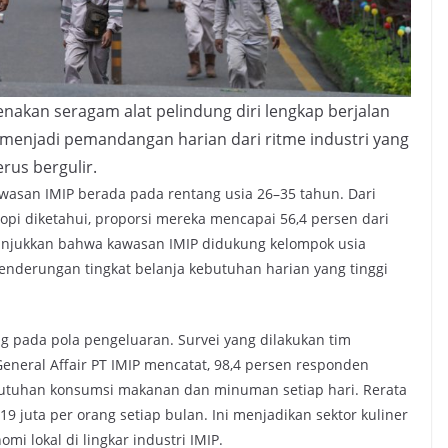
akan seragam alat pelindung diri lengkap berjalan
a menjadi pemandangan harian dari ritme industri yang
erus bergulir.
kawasan IMIP berada pada rentang usia 26–35 tahun. Dari
pi diketahui, proporsi mereka mencapai 56,4 persen dari
nunjukkan bahwa kawasan IMIP didukung kelompok usia
cenderungan tingkat belanja kebutuhan harian yang tinggi
ung pada pola pengeluaran. Survei yang dilakukan tim
eneral Affair PT IMIP mencatat, 98,4 persen responden
utuhan konsumsi makanan dan minuman setiap hari. Rerata
19 juta per orang setiap bulan. Ini menjadikan sektor kuliner
i lokal di lingkar industri IMIP.