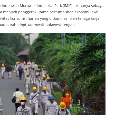
donesia Morowali Industrial Park (IMIP) tak hanya sebagai
pi juga menjadi penggerak utama pertumbuhan ekonomi lokal
ktivitas konsumsi harian yang didominasi oleh tenaga kerja
amatan Bahodopi, Morowali, Sulawesi Tengah.