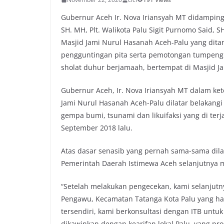
Gubernur Aceh Ir. Nova Iriansyah MT didampingi
SH. MH, Plt. Walikota Palu Sigit Purnomo Said,
Masjid Jami Nurul Hasanah Aceh-Palu yang dita
pengguntingan pita serta pemotongan tumpeng 
sholat duhur berjamaah, bertempat di Masjid J
Gubernur Aceh, Ir. Nova Iriansyah MT dalam 
Jami Nurul Hasanah Aceh-Palu dilatar belakang
gempa bumi, tsunami dan likuifaksi yang di terj
September 2018 lalu.
Atas dasar senasib yang pernah sama-sama dila
Pemerintah Daerah Istimewa Aceh selanjutnya 
“Setelah melakukan pengecekan, kami selanjut
Pengawu, Kecamatan Tatanga Kota Palu yang h
tersendiri, kami berkonsultasi dengan ITB unt
dikawinkan dengan kearifan lokal Palu, yang p