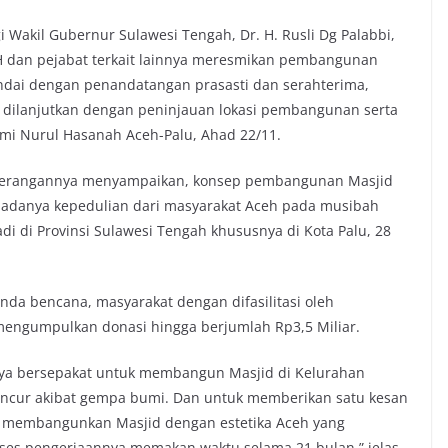
 Wakil Gubernur Sulawesi Tengah, Dr. H. Rusli Dg Palabbi,
 SH dan pejabat terkait lainnya meresmikan pembangunan
ndai dengan penandatangan prasasti dan serahterima,
dilanjutkan dengan peninjauan lokasi pembangunan serta
ami Nurul Hasanah Aceh-Palu, Ahad 22/11.
keterangannya menyampaikan, konsep pembangunan Masjid
i adanya kepedulian dari masyarakat Aceh pada musibah
adi di Provinsi Sulawesi Tengah khususnya di Kota Palu, 28
nda bencana, masyarakat dengan difasilitasi oleh
mengumpulkan donasi hingga berjumlah Rp3,5 Miliar.
nya bersepakat untuk membangun Masjid di Kelurahan
ancur akibat gempa bumi. Dan untuk memberikan satu kesan
uk membangunkan Masjid dengan estetika Aceh yang
roses pengerjaannya memakan waktu selama 21 bulan,” jelas