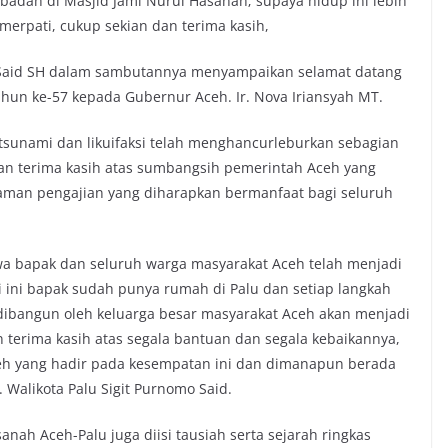
ibadah di Masjid Jami Nurul Hasanah; supaya hidup ini lebih
erpati, cukup sekian dan terima kasih,
mo Said SH dalam sambutannya menyampaikan selamat datang
ahun ke-57 kepada Gubernur Aceh. Ir. Nova Iriansyah MT.
 tsunami dan likuifaksi telah menghancurleburkan sebagian
kan terima kasih atas sumbangsih pemerintah Aceh yang
aman pengajian yang diharapkan bermanfaat bagi seluruh
hwa bapak dan seluruh warga masyarakat Aceh telah menjadi
ari ini bapak sudah punya rumah di Palu dan setiap langkah
ibangun oleh keluarga besar masyarakat Aceh akan menjadi
an terima kasih atas segala bantuan dan segala kebaikannya,
eh yang hadir pada kesempatan ini dan dimanapun berada
. Walikota Palu Sigit Purnomo Said.
ah Aceh-Palu juga diisi tausiah serta sejarah ringkas