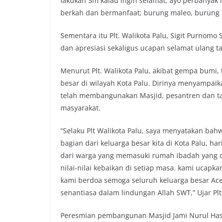
lakukan 3m kalau ingin selamat; ayo perbanyak 
berkah dan bermanfaat; burung maleo, burung m
Sementara itu Plt. Walikota Palu, Sigit Purno
dan apresiasi sekaligus ucapan selamat ulang t
Menurut Plt. Walikota Palu, akibat gempa bumi,
besar di wilayah Kota Palu. Dirinya menyampai
telah membangunakan Masjid, pesantren dan t
masyarakat.
“Selaku Plt Walikota Palu, saya menyatakan ba
bagian dari keluarga besar kita di Kota Palu, h
dari warga yang memasuki rumah ibadah yang d
nilai-nilai kebaikan di setiap masa. kami ucapk
kami berdoa semoga seluruh keluarga besar Ac
senantiasa dalam lindungan Allah SWT,” Ujar Plt
Peresmian pembangunan Masjid Jami Nurul Hasan