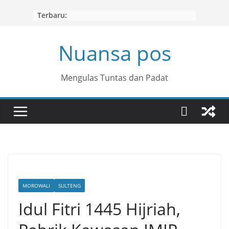
Skip
Terbaru:
to
content
Nuansa pos
Mengulas Tuntas dan Padat
MOROWALI
SULTENG
Idul Fitri 1445 Hijriah,