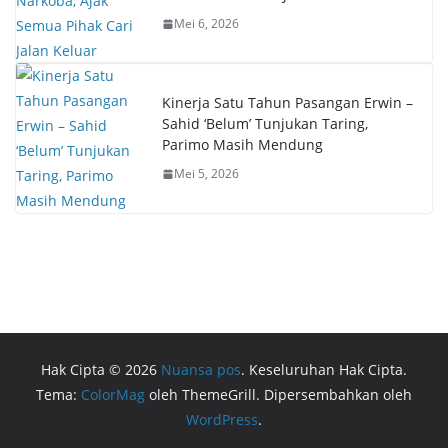
Mei 6, 2026
Kinerja Satu Tahun Pasangan Erwin –
Sahid ‘Belum’ Tunjukan Taring,
Parimo Masih Mendung
Mei 5, 2026
Hak Cipta © 2026
Nuansa pos
. Keseluruhan Hak Cipta.
Tema:
ColorMag
oleh ThemeGrill. Dipersembahkan oleh
WordPress
.