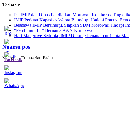
Skip
Terbaru:
to
PT IMIP dan Dinas Pendidikan Morowali Kolaborasi Tingkatk
content
IMIP Perkuat Kapasitas Warga Bahodopi Hadapi Potensi Benc
Beasiswa IMIP Bersinergi, Siapkan SDM Morowali Hadapi In
“Pembunuh Itu” Bernama AAN Kurniawan
Hari Mangrove Sedunia, IMIP Dukung Penanaman 1 Juta Mang
Nuansa pos
Mengulas Tuntas dan Padat