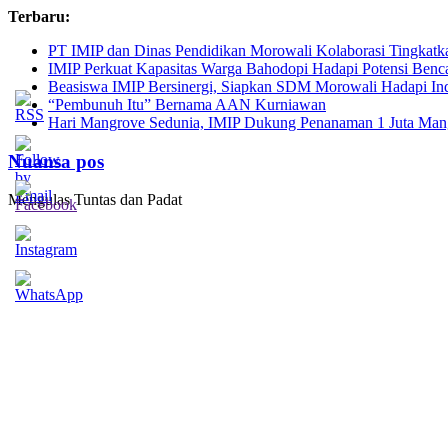
Skip
Terbaru:
to
PT IMIP dan Dinas Pendidikan Morowali Kolaborasi Tingkatk
content
IMIP Perkuat Kapasitas Warga Bahodopi Hadapi Potensi Benc
Beasiswa IMIP Bersinergi, Siapkan SDM Morowali Hadapi In
“Pembunuh Itu” Bernama AAN Kurniawan
Hari Mangrove Sedunia, IMIP Dukung Penanaman 1 Juta Mang
Nuansa pos
Mengulas Tuntas dan Padat