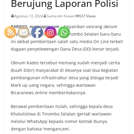
Berujung Laporan Polisi
Agustus 13, 2024
Sumardin Husain
637 Views
PARIMO,
nuansapos.com
–
Kepanikan seorang oknum
Kepala desa di Kecamatan Tinombo Selatan baru-baru
ini akibat pemberitaan salah satu media On Line terkait
dugaan penyelewengan Dana Desa (DD) benar terjadi.
Oknum Kades tersebut memang sudah menjadi cerita
(buah bibir) masyarakat di desanya soal dua kegiatan
pembangunan infrastruktur desa yang diduga terjadi
Mark up uang negara, sehingga wartawan
Bicaranews.online memberitakannya.
Berawal pemberitaan itulah, sehingga kepala desa
Khatulistiwa di Tinombo Selatan ‘gertak’ wartawan
melalui WhatsApp kepada nomor kontak Ibunya
dengan bahasa ‘mengancam’.