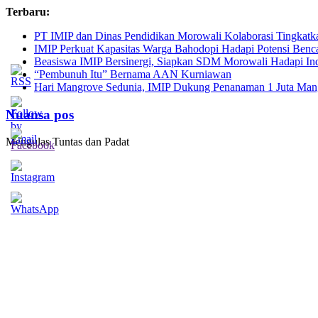
Skip
Terbaru:
to
PT IMIP dan Dinas Pendidikan Morowali Kolaborasi Tingkatk
content
IMIP Perkuat Kapasitas Warga Bahodopi Hadapi Potensi Benc
Beasiswa IMIP Bersinergi, Siapkan SDM Morowali Hadapi In
“Pembunuh Itu” Bernama AAN Kurniawan
Hari Mangrove Sedunia, IMIP Dukung Penanaman 1 Juta Mang
Nuansa pos
Mengulas Tuntas dan Padat