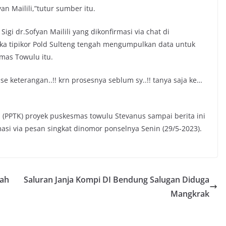
n Mailili,”tutur sumber itu.
i dr.Sofyan Mailili yang dikonfirmasi via chat di
ka tipikor Pold Sulteng tengah mengumpulkan data untuk
mas Towulu itu.
ase keterangan..!! krn prosesnya seblum sy..!! tanya saja ke…
n (PPTK) proyek puskesmas towulu Stevanus sampai berita ini
si via pesan singkat dinomor ponselnya Senin (29/5-2023).
lah
Saluran Janja Kompi DI Bendung Salugan Diduga
Mangkrak