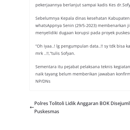
pekerjaannya berlanjut sampai kadis Kes dr.Sofya
Sebelumnya Kepala dinas kesehatan Kabupaten Sig
whatsAppnya Senin (29/5-2023) membenarkan ji
menyelidiki dugaan korupsi pada proyek puskes
“Oh iyaa..! lg pengumpulan data..!! sy tdk bisa k
mrk ..!!,”tulis Sofyan.
Sementara itu pejabat pelaksana teknis kegiata
naik tayang belum memberikan jawaban konfirma
NP/DNs
Polres Tolitoli Lidik Anggaran BOK Disejum
Puskesmas