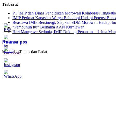
Skip
Terbaru:
to
PT IMIP dan Dinas Pendidikan Morowali Kolaborasi Tingkatk
content
IMIP Perkuat Kapasitas Warga Bahodopi Hadapi Potensi Benc
Beasiswa IMIP Bersinergi, Siapkan SDM Morowali Hadapi In
“Pembunuh Itu” Bernama AAN Kurniawan
Hari Mangrove Sedunia, IMIP Dukung Penanaman 1 Juta Mang
Nuansa pos
Mengulas Tuntas dan Padat