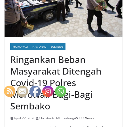
MOROWALI
NASIONAL
SULTENG
Ringankan Beban
Masyarakat Ditengah
Covid-19 Polres
Morowali Bagi-Bagi
Sembako
April 22, 2020
Christanto MP Todongi
222 Views