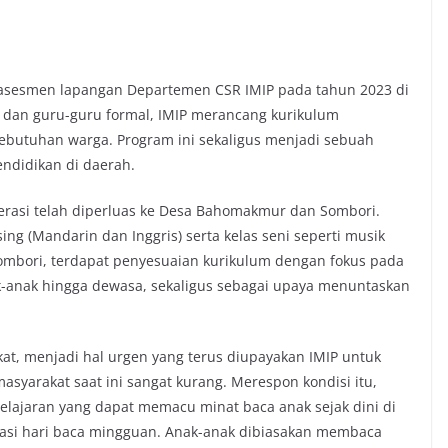
il asesmen lapangan Departemen CSR IMIP pada tahun 2023 di
dan guru-guru formal, IMIP merancang kurikulum
ebutuhan warga. Program ini sekaligus menjadi sebuah
endidikan di daerah.
erasi telah diperluas ke Desa Bahomakmur dan Sombori.
g (Mandarin dan Inggris) serta kelas seni seperti musik
 Sombori, terdapat penyesuaian kurikulum dengan fokus pada
nak-anak hingga dewasa, sekaligus sebagai upaya menuntaskan
kat, menjadi hal urgen yang terus diupayakan IMIP untuk
asyarakat saat ini sangat kurang. Merespon kondisi itu,
lajaran yang dapat memacu minat baca anak sejak dini di
asi hari baca mingguan. Anak-anak dibiasakan membaca