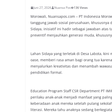
Juni 27, 2026
Nuansa Pos
136 Views
Morowali, Nuansapos.com – PT Indonesia Morowal
tanggung jawab sosial perusahaan, khususnya d
Sidaya, inisiatif ini hadir sebagai jawaban ata
preventif menjauhkan generasi muda, khususny
Lahan Sidaya yang terletak di Desa Labota, kini
oase, memberi rasa aman bagi orang tua karena
menyalurkan kreativitas dan menambah wawasan
pendidikan formal.
Education Program Staff CSR Department PT IM
perilaku anak-anak menjadi manfaat yang palin
keberadaan anak mereka setelah pulang sekola
literasi. Mereka tahu anaknya sedang berkegiatan