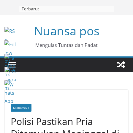
Skip
Terbaru:
to
content
Nuansa pos
Mengulas Tuntas dan Padat
MOROWALI
Polisi Pastikan Pria