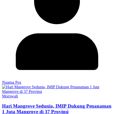
Nuansa Pos
Morowali
Hari Mangrove Sedunia, IMIP Dukung Penanaman
1 Juta Mangrove di 37 Provinsi