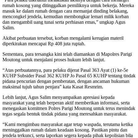
rumah kosong yang ditinggalkan pemiliknya untuk bekerja. Mereka
masuk ke dalam rumah dengan cara memanjat dinding belakang,
mencongkel jendela, kemudian membongkar lemari milik korban
dan mengambil uang tunai serta perhiasan emas,” ungkap Agus
Salim.
Akibat perbuatan tersebut, korban mengalami kerugian materil
diperkirakan mencapai Rp 408 juta rupiah.
Sementara, para tersangka kini telah diamankan di Mapolres Parigi
Moutong untuk menjalani proses hukum lebih lanjut.
“Atas perbuatannya, para pelaku dijerat Pasal 363 Ayat (1) ke-5e
KUHP Subsider Pasal 362 KUHP Jo Pasal 65 KUHP tentang tindak
pidana pencurian dengan pemberatan, dengan ancaman hukuman
maksimal tujuh tahun penjara” kata Kasat Resmrim.
Lebih lanjut, Agus Salim menyampaikan apresiasi kepada
masyarakat yang telah berperan aktif memberikan informasi, serta
menegaskan komitmen Polres Parigi Moutong untuk terus menindak
tegas segala bentuk tindak pidana yang meresahkan masyarakat.
“Kami mengimbau masyarakat agar tetap waspada, terutama ketika
meninggalkan rumah dalam keadaan kosong. Pastikan pintu dan
jendela terkunci, serta laporkan segera kepada pihak kepolisian bila