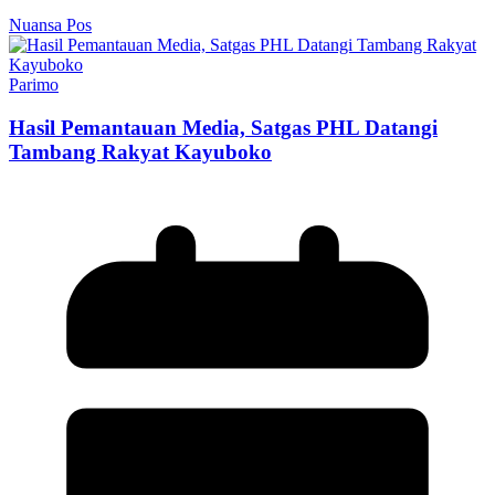
Nuansa Pos
Parimo
Hasil Pemantauan Media, Satgas PHL Datangi
Tambang Rakyat Kayuboko