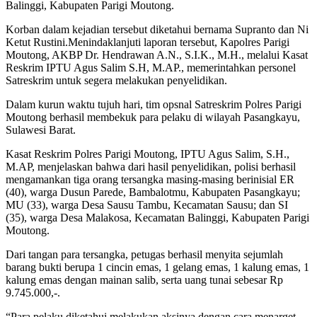
Balinggi, Kabupaten Parigi Moutong.
Korban dalam kejadian tersebut diketahui bernama Supranto dan Ni
Ketut Rustini.Menindaklanjuti laporan tersebut, Kapolres Parigi
Moutong, AKBP Dr. Hendrawan A.N., S.I.K., M.H., melalui Kasat
Reskrim IPTU Agus Salim S.H, M.AP., memerintahkan personel
Satreskrim untuk segera melakukan penyelidikan.
Dalam kurun waktu tujuh hari, tim opsnal Satreskrim Polres Parigi
Moutong berhasil membekuk para pelaku di wilayah Pasangkayu,
Sulawesi Barat.
Kasat Reskrim Polres Parigi Moutong, IPTU Agus Salim, S.H.,
M.AP, menjelaskan bahwa dari hasil penyelidikan, polisi berhasil
mengamankan tiga orang tersangka masing-masing berinisial ER
(40), warga Dusun Parede, Bambalotmu, Kabupaten Pasangkayu;
MU (33), warga Desa Sausu Tambu, Kecamatan Sausu; dan SI
(35), warga Desa Malakosa, Kecamatan Balinggi, Kabupaten Parigi
Moutong.
Dari tangan para tersangka, petugas berhasil menyita sejumlah
barang bukti berupa 1 cincin emas, 1 gelang emas, 1 kalung emas, 1
kalung emas dengan mainan salib, serta uang tunai sebesar Rp
9.745.000,-.
“Para pelaku diketahui melakukan aksinya dengan cara menarget