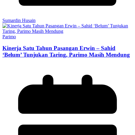
Sumardin Husain
Parimo
Kinerja Satu Tahun Pasangan Erwin – Sahid
‘Belum’ Tunjukan Taring, Parimo Masih Mendung