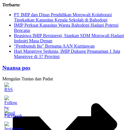
Skip
Terbaru:
to
PT IMIP dan Dinas Pendidikan Morowali Kolaborasi
content
Tingkatkan Kapasitas Kepala Sekolah di Bahodopi
IMIP Perkuat Kapasitas Warga Bahodopi Hadapi Potensi
Bencana
Beasiswa IMIP Bersinergi, Siapkan SDM Morowali Hadapi
Industri Masa Depan
“Pembunuh Itu” Bernama AAN Kurniawan
Hari Mangrove Sedunia, IMIP Dukung Penanaman 1 Juta
Mangrove di 37 Provinsi
Nuansa pos
Mengulas Tuntas dan Padat