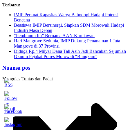
Skip
Terbaru:
to
IMIP Perkuat Kapasitas Warga Bahodopi Hadapi Potensi
content
Bencana
Beasiswa IMIP Bersinergi, Siapkan SDM Morowali Hadapi
Industri Masa Depan
“Pembunuh Itu” Bernama AAN Kurniawan
Hari Mangrove Sedunia, IMIP Dukung Penanaman 1 Juta
Mangrove di 37 Provinsi
Diduga Rp.4 Milyar Dana Tali Asih Jadi Bancakan Sejumlah
Oknum Pejabat.Polres Morowali “Bungkam”
Nuansa pos
Mengulas Tuntas dan Padat