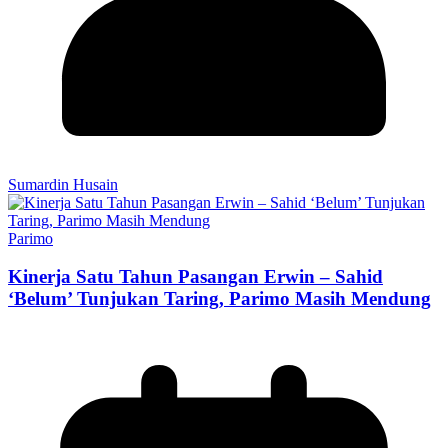
Sumardin Husain
Parimo
Kinerja Satu Tahun Pasangan Erwin – Sahid
‘Belum’ Tunjukan Taring, Parimo Masih Mendung