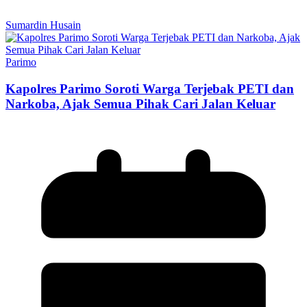
Sumardin Husain
Parimo
Kapolres Parimo Soroti Warga Terjebak PETI dan
Narkoba, Ajak Semua Pihak Cari Jalan Keluar