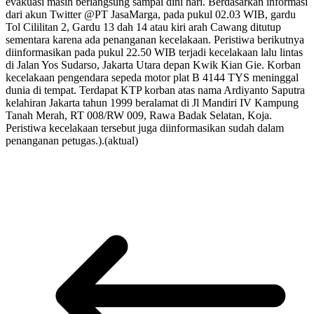
evakuasi masih berlangsung sampai dini hari. Berdasarkan informasi
dari akun Twitter @PT JasaMarga, pada pukul 02.03 WIB, gardu
Tol Cililitan 2, Gardu 13 dah 14 atau kiri arah Cawang ditutup
sementara karena ada penanganan kecelakaan. Peristiwa berikutnya
diinformasikan pada pukul 22.50 WIB terjadi kecelakaan lalu lintas
di Jalan Yos Sudarso, Jakarta Utara depan Kwik Kian Gie. Korban
kecelakaan pengendara sepeda motor plat B 4144 TYS meninggal
dunia di tempat. Terdapat KTP korban atas nama Ardiyanto Saputra
kelahiran Jakarta tahun 1999 beralamat di Jl Mandiri IV Kampung
Tanah Merah, RT 008/RW 009, Rawa Badak Selatan, Koja.
Peristiwa kecelakaan tersebut juga diinformasikan sudah dalam
penanganan petugas.).(aktual)