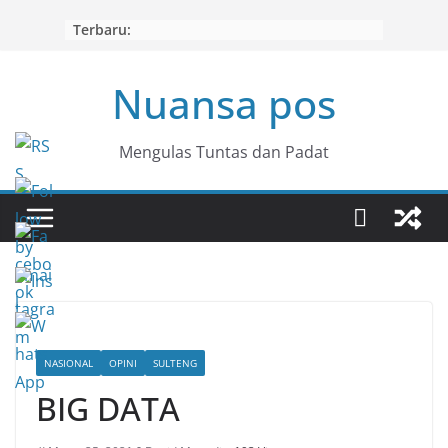
Skip
Terbaru:
to
content
Nuansa pos
Mengulas Tuntas dan Padat
NASIONAL
OPINI
SULTENG
BIG DATA