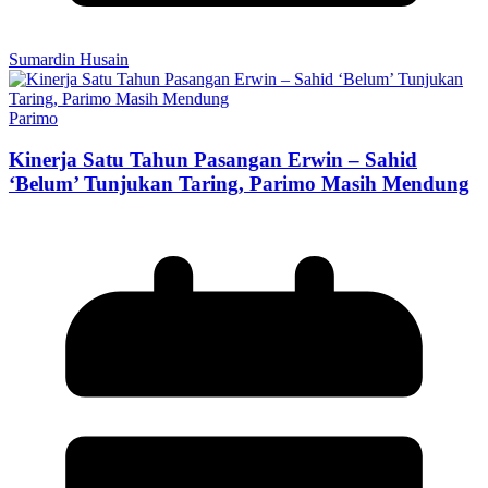
Sumardin Husain
Parimo
Kinerja Satu Tahun Pasangan Erwin – Sahid
‘Belum’ Tunjukan Taring, Parimo Masih Mendung