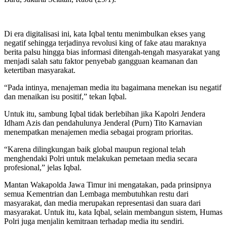
Di era digitalisasi ini, kata Iqbal tentu menimbulkan ekses yang
negatif sehingga terjadinya revolusi king of fake atau maraknya
berita palsu hingga bias informasi ditengah-tengah masyarakat yang
menjadi salah satu faktor penyebab gangguan keamanan dan
ketertiban masyarakat.
“Pada intinya, menajeman media itu bagaimana menekan isu negatif
dan menaikan isu positif,” tekan Iqbal.
Untuk itu, sambung Iqbal tidak berlebihan jika Kapolri Jendera
Idham Azis dan pendahulunya Jenderal (Purn) Tito Karnavian
menempatkan menajemen media sebagai program prioritas.
“Karena dilingkungan baik global maupun regional telah
menghendaki Polri untuk melakukan pemetaan media secara
profesional,” jelas Iqbal.
Mantan Wakapolda Jawa Timur ini mengatakan, pada prinsipnya
semua Kementrian dan Lembaga membutuhkan restu dari
masyarakat, dan media merupakan representasi dan suara dari
masyarakat. Untuk itu, kata Iqbal, selain membangun sistem, Humas
Polri juga menjalin kemitraan terhadap media itu sendiri.