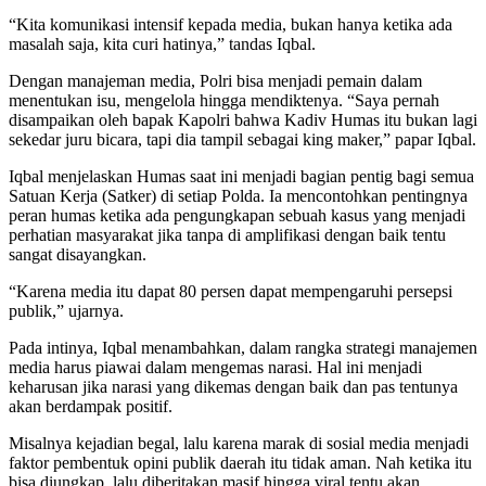
“Kita komunikasi intensif kepada media, bukan hanya ketika ada
masalah saja, kita curi hatinya,” tandas Iqbal.
Dengan manajeman media, Polri bisa menjadi pemain dalam
menentukan isu, mengelola hingga mendiktenya. “Saya pernah
disampaikan oleh bapak Kapolri bahwa Kadiv Humas itu bukan lagi
sekedar juru bicara, tapi dia tampil sebagai king maker,” papar Iqbal.
Iqbal menjelaskan Humas saat ini menjadi bagian pentig bagi semua
Satuan Kerja (Satker) di setiap Polda. Ia mencontohkan pentingnya
peran humas ketika ada pengungkapan sebuah kasus yang menjadi
perhatian masyarakat jika tanpa di amplifikasi dengan baik tentu
sangat disayangkan.
“Karena media itu dapat 80 persen dapat mempengaruhi persepsi
publik,” ujarnya.
Pada intinya, Iqbal menambahkan, dalam rangka strategi manajemen
media harus piawai dalam mengemas narasi. Hal ini menjadi
keharusan jika narasi yang dikemas dengan baik dan pas tentunya
akan berdampak positif.
Misalnya kejadian begal, lalu karena marak di sosial media menjadi
faktor pembentuk opini publik daerah itu tidak aman. Nah ketika itu
bisa diungkap, lalu diberitakan masif hingga viral tentu akan