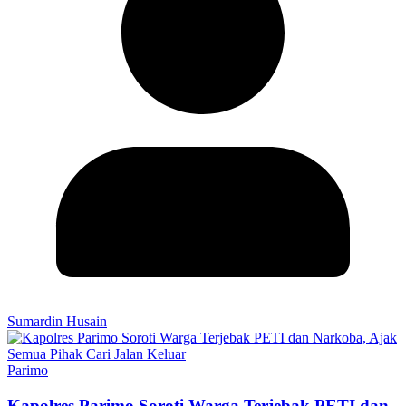
Sumardin Husain
Parimo
Kapolres Parimo Soroti Warga Terjebak PETI dan