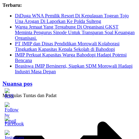
Skip
Terbaru:
to
DiDuga WNA Pemilik Resort Di Kepulauan Togean Tojo
content
Una Arogan Di Laporkan Ke Polda Sulteng
Warga Jemaat Yang Tergabung Di Organisasi GKST
Meminta Pengurus Sinode Untuk Transparan Soal Keuangan
Organisasi.
PT IMIP dan Dinas Pendidikan Morowali Kolaborasi
Tingkatkan Kapasitas Kepala Sekolah di Bahodopi
IMIP Perkuat Kapasitas Warga Bahodopi Hadapi Potensi
Bencana
Beasiswa IMIP Bersinergi, Siapkan SDM Morowali Hadapi
Industri Masa Depan
Nuansa pos
Mengulas Tuntas dan Padat