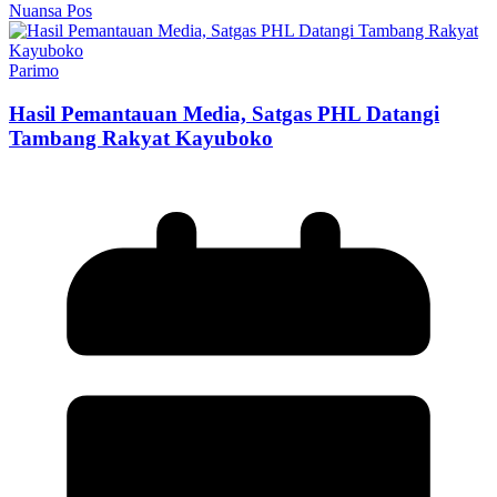
Nuansa Pos
Parimo
Hasil Pemantauan Media, Satgas PHL Datangi
Tambang Rakyat Kayuboko