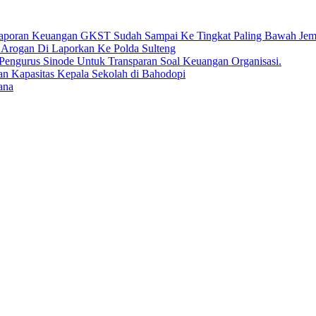
an Keuangan GKST Sudah Sampai Ke Tingkat Paling Bawah Jema
Arogan Di Laporkan Ke Polda Sulteng
engurus Sinode Untuk Transparan Soal Keuangan Organisasi.
an Kapasitas Kepala Sekolah di Bahodopi
ana