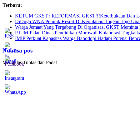
Skip
Terbaru:
to
KETUM GKST : REFORMASI GKST!!!Keterbukaan Dan Lapor
content
DiDuga WNA Pemilik Resort Di Kepulauan Togean Tojo Una 
Warga Jemaat Yang Tergabung Di Organisasi GKST Meminta P
PT IMIP dan Dinas Pendidikan Morowali Kolaborasi Tingkatk
IMIP Perkuat Kapasitas Warga Bahodopi Hadapi Potensi Benc
Nuansa pos
Mengulas Tuntas dan Padat