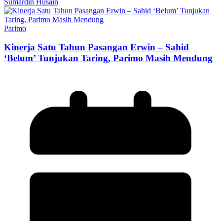
Sumardin Husain
Parimo
Kinerja Satu Tahun Pasangan Erwin – Sahid
‘Belum’ Tunjukan Taring, Parimo Masih Mendung