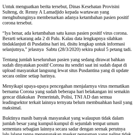
Untuk menguatkan berita tersebut, Dinas Kesehatan Provisini
Sulteng, dr. Renny A Lamadjido kepada wartawan yang
menghubunginya membenarkan adanya ketambahan pasien positif
corona tersebut.
“Iya benar, ada ketambahan satu kasus pasien positif virus corona.
Berarti sekarang ada 2 di Palu. Kalau data lengkapnya silahkan
tindaklanjuti di Pusdatina hari ini, disitu lengkap untuk informasi
selanjutnya,” jelasnya Sabtu (28/3/2020) sekira pukul 5 petang tadi.
Tentang jumlah keseluruhan pasien yang sedang dirawat bahkan
sudah dinyatakan positif Corona itu sendiri saat ini sudah dapat di
upload masyarakat langsung lewat situs Pusdantina yang di update
secara online setiap harinya.
Menyikapi upaya-upaya pencegahan menjalarnya virus mematikan
bernama Corona yang sudah beberapa hari belakangan ini semakin
gencar dilakukan Pemerintah, Polisi, TNI AD dan semua
leadingsektor terkait lainnya ternyata belum membuahkan hasil yang
maksimal.
Buktinya masih banyak masyarakat yang walaupun tidak dalam
jumlah besar yang kumpul-kumpul di sejumlah tempat umum
sementara sebagian lainnya secara sadar dengan seenak perutnya
lalu lalang tanpa menggunakan masker pengaman yang paling tidak