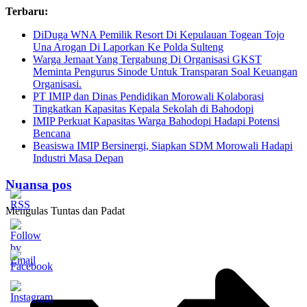
Skip
Terbaru:
to
DiDuga WNA Pemilik Resort Di Kepulauan Togean Tojo
content
Una Arogan Di Laporkan Ke Polda Sulteng
Warga Jemaat Yang Tergabung Di Organisasi GKST
Meminta Pengurus Sinode Untuk Transparan Soal Keuangan
Organisasi.
PT IMIP dan Dinas Pendidikan Morowali Kolaborasi
Tingkatkan Kapasitas Kepala Sekolah di Bahodopi
IMIP Perkuat Kapasitas Warga Bahodopi Hadapi Potensi
Bencana
Beasiswa IMIP Bersinergi, Siapkan SDM Morowali Hadapi
Industri Masa Depan
Nuansa pos
Mengulas Tuntas dan Padat