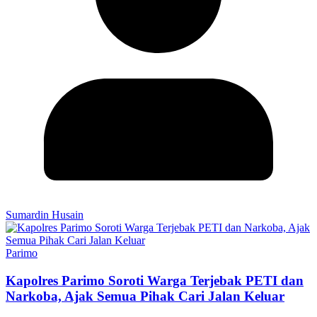
Sumardin Husain
Parimo
Kapolres Parimo Soroti Warga Terjebak PETI dan
Narkoba, Ajak Semua Pihak Cari Jalan Keluar