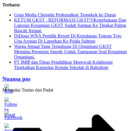
Skip
Terbaru:
to
Grup Media Chengdu Perkenalkan Tiongkok ke Dunia
content
KETUM GKST : REFORMASI GKST!!!Keterbukaan Dan
Laporan Keuangan GKST Sudah Sampai Ke Tingkat Paling
Bawah Jemaat.
DiDuga WNA Pemilik Resort Di Kepulauan Togean Tojo
Una Arogan Di Laporkan Ke Polda Sulteng
Warga Jemaat Yang Tergabung Di Organisasi GKST
Meminta Pengurus Sinode Untuk Transparan Soal Keuangan
Organisasi.
PT IMIP dan Dinas Pendidikan Morowali Kolaborasi
Tingkatkan Kapasitas Kepala Sekolah di Bahodopi
Nuansa pos
Mengulas Tuntas dan Padat