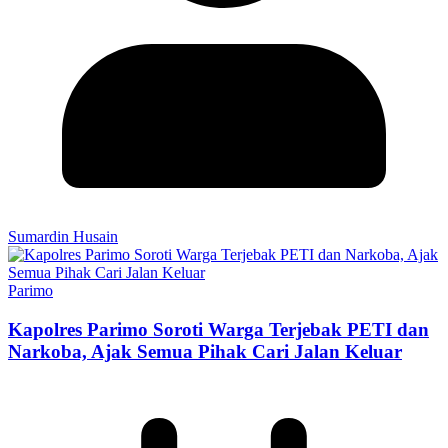
Sumardin Husain
Parimo
Kapolres Parimo Soroti Warga Terjebak PETI dan
Narkoba, Ajak Semua Pihak Cari Jalan Keluar