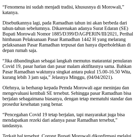
“Fenomena ini sudah menjadi tradisi, khususnya di Morowali,”
katanya.
Disebutkannya lagi, pada Ramadhan tahun ini akan berbeda dari
tahun-tahun sebelumnya. Dikarenakan adanya Surat Edaran (SE)
Bupati Morowali Nomor 1885/D399/DAGPERIN/III/2021, Perihal
himbauan Pelaksanaan Pasar Ramadhan 1442 H yang melarang
pelaksanaan Pasar Ramadhan terpusat dan hanya diperbolehkan di
depan rumah saja.
“Jika dibandingkan sebagai langkah memutus matarantai penularan
Covid 19, pasar harian dan pasar malam aktifitasnya sama. Bahkan
Pasar Ramadhan waktunya singkat antara pukul 15.00-16.50 Wita,
kurang lebih 3 jam saja,” Jelasnya Minggu, (04/04/2021).
Olehnya, ia berharap kepada Pemda Morowali agar meninjau dan
mengevaluasi kembali SE tersebut. Sehingga pasar Ramadhan bisa
berjalan sebagaimana biasanya, dengan tetap mematuhi standar dan
prosedur kesehatan yang benar.
“Pencegahan Covid 19 tetap berjalan, tapi masyarakat juga bisa
mendapatkan rezeki dari adanya pasar Ramadhan tersebut,”
tandasnya.
Terkait hal tersebut, Corong Bupati Morowali dikonfirmasi melalui