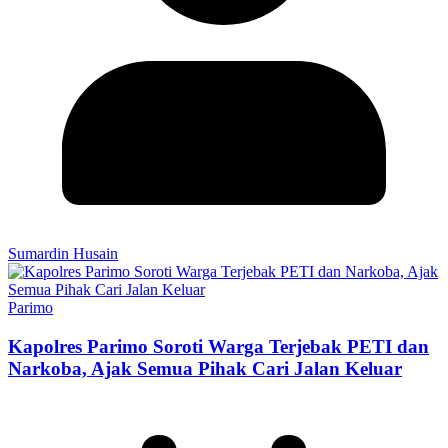
Sumardin Husain
Parimo
Kapolres Parimo Soroti Warga Terjebak PETI dan
Narkoba, Ajak Semua Pihak Cari Jalan Keluar