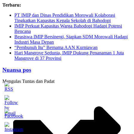
Skip
Terbaru:
to
PT IMIP dan Dinas Pendidikan Morowali Kolaborasi
content
Tingkatkan Kapasitas Kepala Sekolah di Bahodopi
IMIP Perkuat Kapasitas Warga Bahodopi Hadapi Potensi
Bencana
Beasiswa IMIP Bersinergi, Siapkan SDM Morowali Hadapi
Industri Masa Depan
“Pembunuh Itu” Bernama AAN Kurniawan
Hari Mangrove Sedunia, IMIP Dukung Penanaman 1 Juta
Mangrove di 37 Provinsi
Nuansa pos
Mengulas Tuntas dan Padat