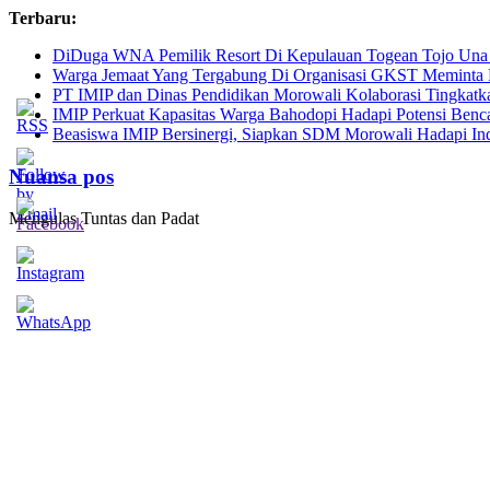
Skip
Terbaru:
to
DiDuga WNA Pemilik Resort Di Kepulauan Togean Tojo Una 
content
Warga Jemaat Yang Tergabung Di Organisasi GKST Meminta P
PT IMIP dan Dinas Pendidikan Morowali Kolaborasi Tingkatk
IMIP Perkuat Kapasitas Warga Bahodopi Hadapi Potensi Benc
Beasiswa IMIP Bersinergi, Siapkan SDM Morowali Hadapi In
Nuansa pos
Mengulas Tuntas dan Padat